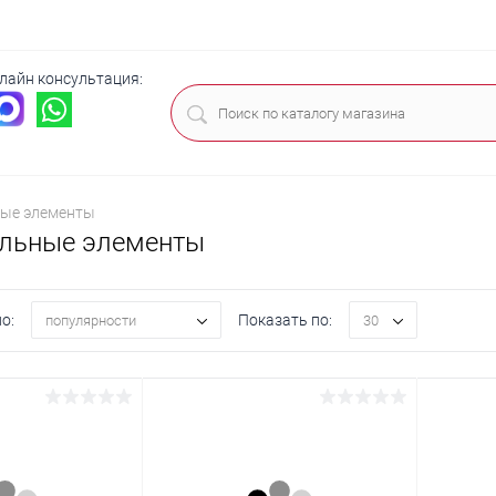
лайн консультация:
ца
ые элементы
льные элементы
о:
Показать по:
популярности
30