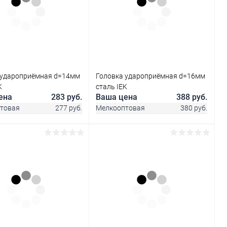
 удароприёмная d=14мм
Головка удароприёмная d=16мм
K
сталь IEK
ена
283 руб.
Ваша цена
388 руб.
товая
277 руб.
Мелкооптовая
380 руб.
В корзину
В корзину
ь в 1 клик
Сравнение
Купить в 1 клик
Сравнение
ранное
В наличии
В избранное
В наличии