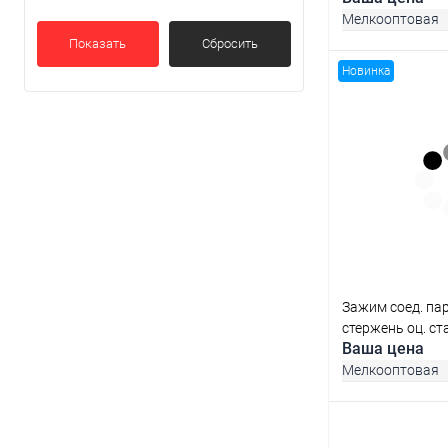
Мелкооптовая
Показать
Сбросить
Новинка
В 
Купить в 1 кл
В избранное
Зажим соед. пар
стержень оц. ст
Ваша цена
Мелкооптовая