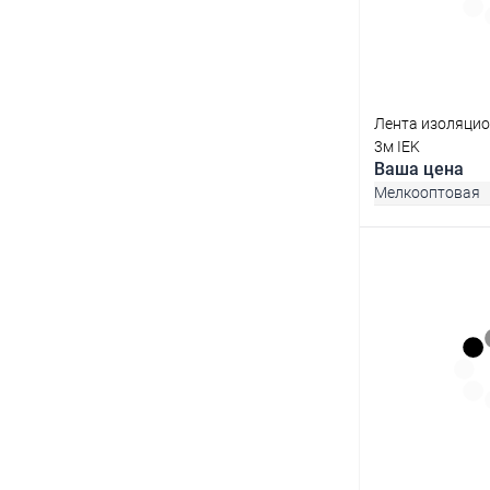
В избранное
Лента изоляцио
3м IEK
Ваша цена
Мелкооптовая
В 
Купить в 1 кл
В избранное