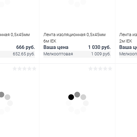
В наличии
В избранное
В наличии
В изб
нная 0,5х45мм
Лента изоляционная 0,5х45мм
Лента и
6м IEK
2м IEK
666 руб.
Ваша цена
1 030 руб.
Ваша ц
652.65 руб.
Мелкооптовая
1 009 руб.
Мелкооп
корзину
В корзину
ик
Сравнение
Купить в 1 клик
Сравнение
Купит
В наличии
В избранное
В наличии
В изб