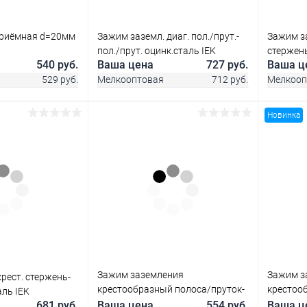
приёмная d=20мм
Зажим заземл. диаг. пол./прут.-
Зажим за
пол./прут. оцинк.сталь IEK
стержень
540 руб.
Ваша цена
727 руб.
Ваша ц
529 руб.
Мелкооптовая
712 руб.
Мелкооп
Новинка
корзину
В корзину
ик
Сравнение
Купить в 1 клик
Сравнение
Купит
В наличии
В избранное
В наличии
В изб
Зажим заземления
Зажим з
рест. стержень-
крестообразный полоса/пруток-
крестоо
аль IEK
полоса/пруток оцинк. сталь IEK
полоса/п
681 руб.
Ваша цена
554 руб.
Ваша ц