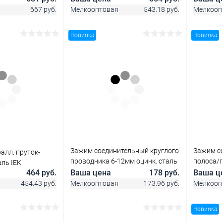
ZGC13-11-1-16-40
ZGC33-11
667 руб.
Мелкооптовая
543.18 руб.
Мелкооп
Новинка
Новинка
корзину
В корзину
ик
Сравнение
Купить в 1 клик
Сравнение
Купит
В наличии
В избранное
В наличии
В изб
Зажим соединительный круглого
Зажим с
алл. пруток-
проводника 6-12мм оцинк. сталь
полоса/п
аль IEK
IEK ZCC80-11-1-16
сталь IE
464 руб.
Ваша цена
178 руб.
Ваша ц
454.43 руб.
Мелкооптовая
173.96 руб.
Мелкооп
Новинка