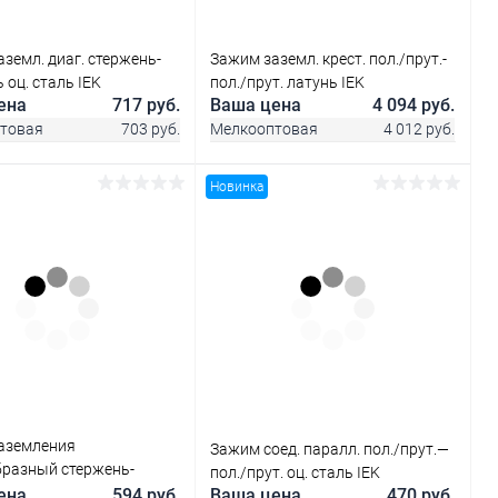
земл. диаг. стержень-
Зажим заземл. крест. пол./прут.-
 оц. сталь IEK
пол./прут. латунь IEK
ена
717 руб.
Ваша цена
4 094 руб.
товая
703 руб.
Мелкооптовая
4 012 руб.
Новинка
В корзину
В корзину
ь в 1 клик
Сравнение
Купить в 1 клик
Сравнение
ранное
В наличии
В избранное
В наличии
аземления
Зажим соед. паралл. пол./прут.—
бразный стержень-
пол./прут. оц. сталь IEK
руток оцинк. сталь IEK
ена
594 руб.
Ваша цена
470 руб.