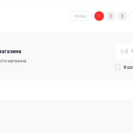
Назад
1
2
3
корзину
В корзину
ик
Сравнение
Купить в 1 клик
Сравнение
В наличии
В избранное
В наличии
магазина
сти магазина
Я со