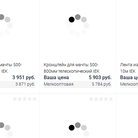
корзину
В корзину
ик
Сравнение
Купить в 1 клик
Сравнение
Купит
В наличии
В избранное
В наличии
В изб
мачты 500-
Кронштейн для мачты 500-
Лента и
 IEK
800мм телескопический IEK
10м IEK
3 951 руб.
Ваша цена
5 903 руб.
Ваша ц
3 871 руб.
Мелкооптовая
5 784 руб.
Мелкооп
корзину
В корзину
ик
Сравнение
Купить в 1 клик
Сравнение
Купит