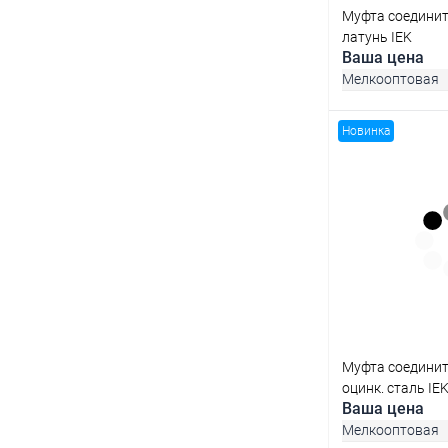
Муфта соедини
латунь IEK
Ваша цена
Мелкооптовая
Новинка
В 
Купить в 1 кл
В избранное
Муфта соедини
оцинк. сталь IE
Ваша цена
Мелкооптовая