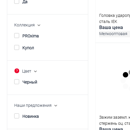
Да
Головка ударо
сталь IEK
Коллекция
Ваша цена
Мелкооптовая
PROxima
Купол
В 
Цвет
Купить в 1 кл
Черный
В избранное
Наши предложения
Новинка
Зажим заземл. к
стержень оц. ст
Ваша цена