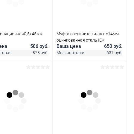
ранное
В наличии
В избранное
В наличии
золяционная0,5х45мм
Муфта соединительная d=14мм
оцинкованная сталь IEK
ена
586 руб.
Ваша цена
650 руб.
товая
575 руб.
Мелкооптовая
637 руб.
В корзину
В корзину
ь в 1 клик
Сравнение
Купить в 1 клик
Сравнение
ранное
В наличии
В избранное
В наличии