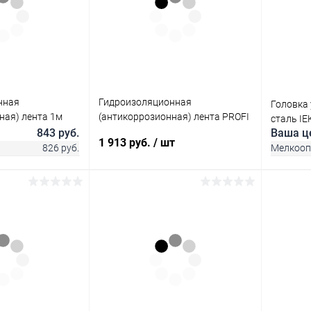
нная
Гидроизоляционная
Головка
ная) лента 1м
(антикоррозионная) лента PROFI
сталь IE
ima
EKF PROxima gc-wp-pro
843 руб.
Ваша ц
1 913 руб.
/ шт
826 руб.
Мелкооп
корзину
В корзину
ик
Сравнение
Купит
Купить в 1 клик
Сравнение
В наличии
В изб
В избранное
В наличии