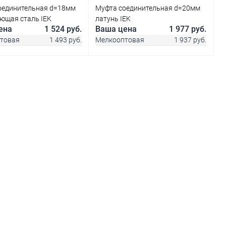
оединительная d=18мм
Муфта соединительная d=20мм
ющая сталь IEK
латунь IEK
ена
1 524 руб.
Ваша цена
1 977 руб.
товая
1 493 руб.
Мелкооптовая
1 937 руб.
В корзину
В корзину
ь в 1 клик
Сравнение
Купить в 1 клик
Сравнение
ранное
В наличии
В избранное
В наличии