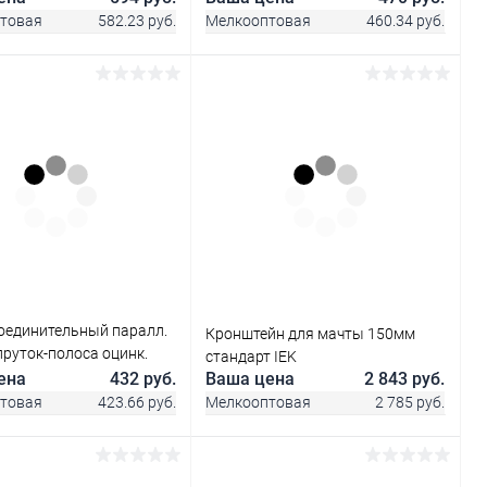
-1-16-40
товая
582.23 руб.
Мелкооптовая
460.34 руб.
В корзину
В корзину
ь в 1 клик
Сравнение
Купить в 1 клик
Сравнение
ранное
В наличии
В избранное
В наличии
оединительный паралл.
Кронштейн для мачты 150мм
руток-полоса оцинк.
стандарт IEK
K ZCC24-11-1-16-40
ена
432 руб.
Ваша цена
2 843 руб.
товая
423.66 руб.
Мелкооптовая
2 785 руб.