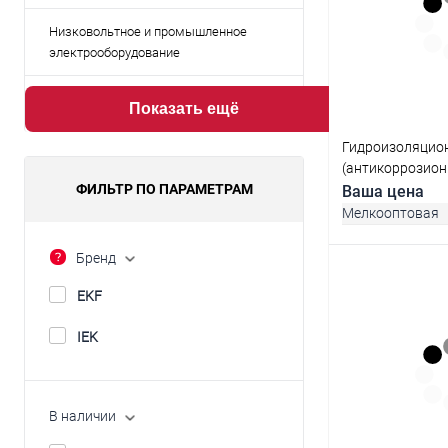
Низковольтное и промышленное
электрооборудование
Показать ещё
Гидроизоляцио
(антикоррозион
ФИЛЬТР ПО ПАРАМЕТРАМ
PROFI EKF PROx
Ваша цена
Мелкооптовая
Бренд
EKF
В 
IEK
Купить в 1 кл
В избранное
В наличии