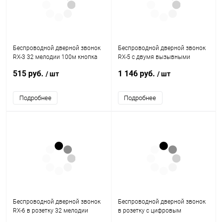
Беспроводной дверной звонок
Беспроводной дверной звонок
RX-3 32 мелодии 100м кнопка
RX-5 с двумя вызывными
IP44 (белый/синий) REXANT
панелями 32 мелодии 100м
515 руб.
1 146 руб.
/ шт
/ шт
кнопка IP44 (белый/синий)
REXANT
Подробнее
Подробнее
Беспроводной дверной звонок
Беспроводной дверной звонок
RX-6 в розетку 32 мелодии
в розетку c цифровым
100м кнопка IP44 (белый/
кодированием мигающий 36