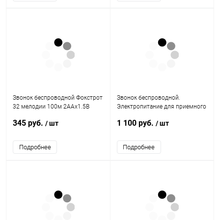
Звонок беспроводной Фокстрот
Звонок беспроводной.
32 мелодии 100м 2AAх1.5В
Электропитание для приемного
МОНОМАХ ФТ-01Б
устройства (звонка) — 220В /
345 руб.
1 100 руб.
/ шт
/ шт
батарейка 23А для кно
Подробнее
Подробнее