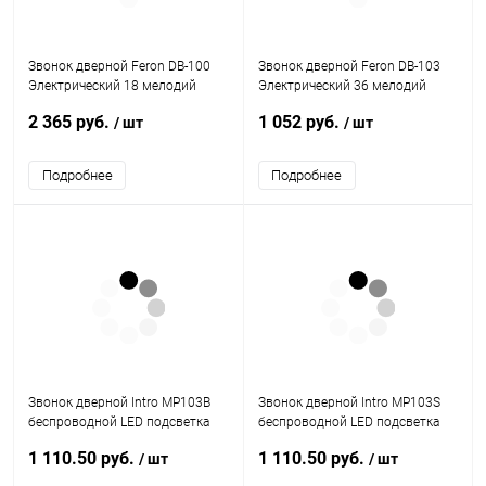
Звонок дверной Feron DB-100
Звонок дверной Feron DB-103
Электрический 18 мелодий
Электрический 36 мелодий
белый 230V
белый 230V
2 365 руб.
1 052 руб.
/ шт
/ шт
Подробнее
Подробнее
Звонок дверной Intro MP103B
Звонок дверной Intro MP103S
беспроводной LED подсветка
беспроводной LED подсветка
IP44 150 м чёрный 38 мелодий
IP44 150 м серебряный 38
1 110.50 руб.
1 110.50 руб.
/ шт
/ шт
мелодий