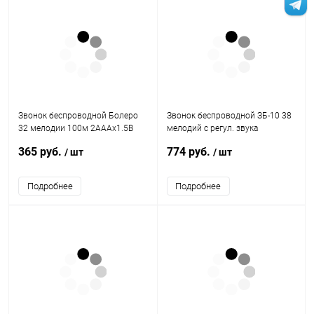
Звонок беспроводной Болеро
Звонок беспроводной ЗБ-10 38
32 мелодии 100м 2AAAх1.5В
мелодий с регул. звука
МОНОМАХ БЛ-01Б
подсветкой 150м цифр. кодир. с
365 руб.
774 руб.
/ шт
/ шт
кнопкой IP44 серебр./черн. IN
HOME 4690612013381
Подробнее
Подробнее