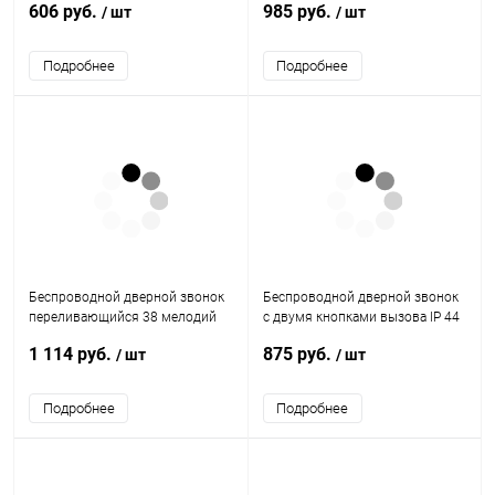
606 руб.
985 руб.
/ шт
/ шт
синий) REXANT
мелодий 150м IP44 (белый/
серый) REXANT
Подробнее
Подробнее
Беспроводной дверной звонок
Беспроводной дверной звонок
переливающийся 38 мелодий
с двумя кнопками вызова IP 44
IP44 (белый/красный) REXANT
REXANT RX-4
1 114 руб.
875 руб.
/ шт
/ шт
Подробнее
Подробнее