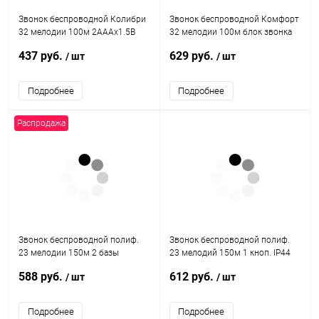
Звонок беспроводной Колибри
Звонок беспроводной Комфорт
32 мелодии 100м 2AAAх1.5В
32 мелодии 100м блок звонка
МОНОМАХ КБ-01Б
вставляется в электрич.
437 руб.
629 руб.
/ шт
/ шт
розетку 220В МОНОМАХ КМ-01С
Подробнее
Подробнее
Распродажа
Звонок беспроводной полиф.
Звонок беспроводной полиф.
23 мелодии 150м 2 базы
23 мелодий 150м 1 кноп. IP44
элементы питания 2хAA (не в
2хAAA (не в компл.) черн.
588 руб.
612 руб.
/ шт
/ шт
компл.) бел. КОСМОС
КОСМОС KOC_AG400
KOC_AG520C1
Подробнее
Подробнее