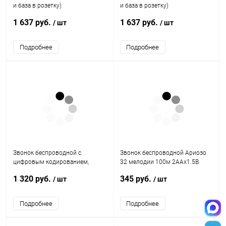
и база в розетку)
и база в розетку)
радиочастотный 433MHz,
радиочастотный 433MHz,
1 637 руб.
1 637 руб.
/ шт
/ шт
белый, DB-380
черный, DB-380
Подробнее
Подробнее
Звонок беспроводной c
Звонок беспроводной Ариозо
цифровым кодированием,
32 мелодии 100м 2AAх1.5В
влагозащищенной кнопкой IP44
МОНОМАХ АР-01Б
1 320 руб.
345 руб.
/ шт
/ шт
и регулировкой громкости R
Подробнее
Подробнее