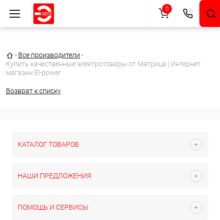
0
Главная страница
•
Все производители
•
Купить качественные электротовары от Матрица | Интернет
магазин El-power
Возврат к списку
КАТАЛОГ ТОВАРОВ
НАШИ ПРЕДЛОЖЕНИЯ
ПОМОЩЬ И СЕРВИСЫ