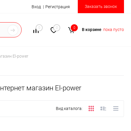
Заказать звонок
Вход
Регистрация
0
0
0
В корзине
пока пусто
газин El-power
нтернет магазин El-power
Вид каталога: