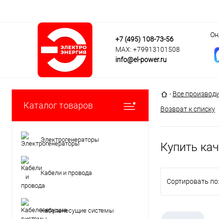
Он
+7 (495) 108-73-56
MAX: +79913101508
info@el-power.ru
Главная страни
•
Все производ
Каталог товаров
Возврат к списку
Электрогенераторы
Купить кач
Кабели и провода
Сортировать по
Кабеленесущие системы