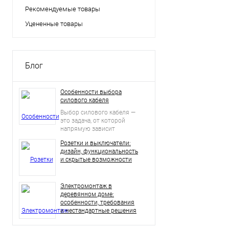
Рекомендуемые товары
Уцененные товары
Блог
Особенности выбора
силового кабеля
Выбор силового кабеля —
это задача, от которой
напрямую зависит
безопасность, надежность
Розетки и выключатели:
и долговечность
дизайн, функциональность
электросети.
и скрытые возможности
Электромонтаж в
деревянном доме:
особенности, требования
и нестандартные решения