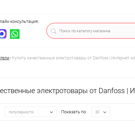
лайн консультация:
ца
ители
•
Купить качественные электротовары от Danfoss | Интернет ма
ественные электротовары от Danfoss | И
:
Показать по:
популярности
30