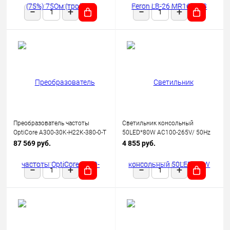
Преобразователь частоты
Светильник консольный
OptiCore A300-30K-Н22К-380-0-Т
50LED*80W AC100-265V/ 50Hz
КЭАЗ 342664
SP2923 цвет серый (IP65),
87 569 руб.
4 855 руб.
FERON