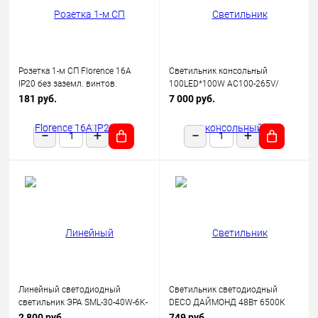
Розетка 1-м СП Florence 16А
Светильник консольный
IP20 без заземл. винтов.
100LED*100W AC100-265V/
клеммы механизм беж.
50Hz, SP2924 цвет серый (IP65),
181 руб.
7 000 руб.
(1E10301301) OneKeyElectro
Feron
Линейный светодиодный
Светильник светодиодный
светильник ЭРА SML-30-40W-6K-
DECO ДАЙМОНД 48Вт 6500К
12-B 40Вт 6500K 3600Лм
3120лм 230В 377х73мм IN
2 800 руб.
749 руб.