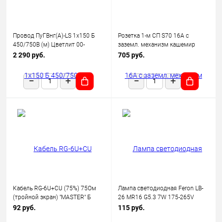
Провод ПуГВнг(А)-LS 1х150 Б
Розетка 1-м СП S70 16А с
450/750В (м) Цветлит 00-
заземл. механизм кашемир
00130523
Voltum VLS040103
2 290 руб.
705 руб.
Кабель RG-6U+CU (75%) 75Ом
Лампа светодиодная Feron LB-
(тройной экран) "MASTER" Б
26 MR16 G5.3 7W 175-265V
(уп.100м) Rexant 01-2241
2700K
92 руб.
115 руб.