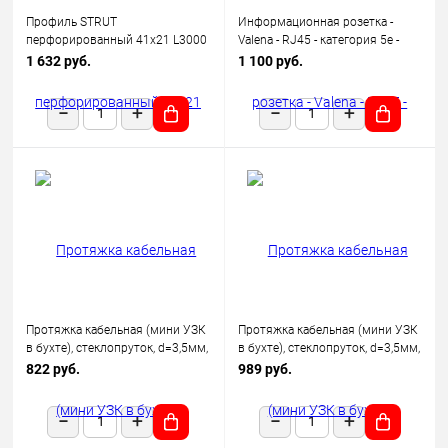
Профиль STRUT
Информационная розетка -
перфорированный 41х21 L3000
Valena - RJ45 - категория 5e -
1.5мм IEK CLP1S-41-21-30-15
UTP - 1 выход - с захватами -
1 632 руб.
1 100 руб.
White
Протяжка кабельная (мини УЗК
Протяжка кабельная (мини УЗК
в бухте), стеклопруток, d=3,5мм,
в бухте), стеклопруток, d=3,5мм,
10м КРАСНАЯ
15 м, красная REXANT
822 руб.
989 руб.