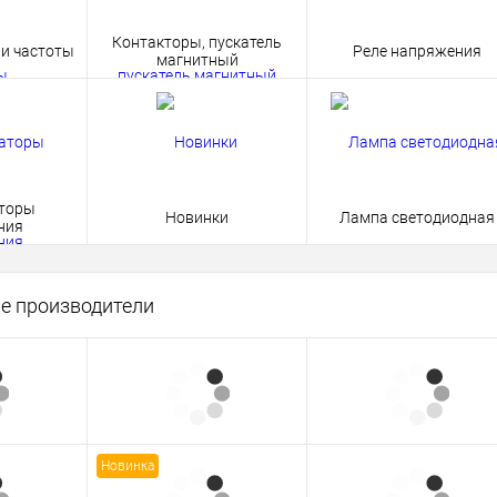
Контакторы, пускатель
и частоты
Реле напряжения
магнитный
торы
Новинки
Лампа светодиодная
ния
е производители
Новинка