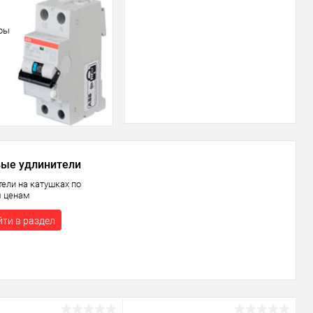
ары
ые удлинители
тели на катушках по
 ценам
ти в раздел