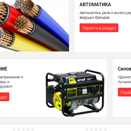
АВТОМАТИКА
Автоматика, реле и аксессу
ведущих брендов.
Перейти в раздел
НИЕ
Силов
напряжения и
Удлини
теры и
лучшим
румент.
Перей
здел