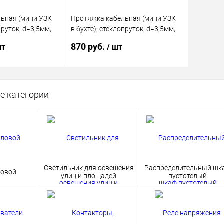
ьная (мини УЗК
Протяжка кабельная (мини УЗК
пруток, d=3,5мм,
в бухте), стеклопруток, d=3,5мм,
7м КРАСНАЯ
870 руб.
шт
/ шт
корзину
В корзину
е категории
ик
Сравнение
Купить в 1 клик
Сравнение
В наличии
В избранное
В наличии
Светильник для освещения
Распределительный шк
ловой
улиц и площадей
пустотелый