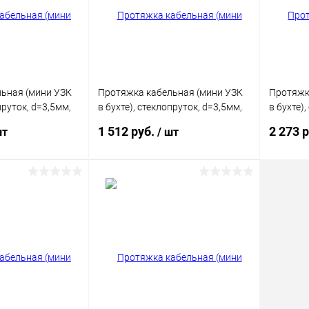
В наличии
В избранное
В наличии
В изб
ьная (мини УЗК
Протяжка кабельная (мини УЗК
Протяжк
пруток, d=3,5мм,
в бухте), стеклопруток, d=3,5мм,
в бухте)
30м КРАСНАЯ
50м КР
1 512 руб.
2 273 
шт
/ шт
корзину
В корзину
ик
Сравнение
Купить в 1 клик
Сравнение
Купит
В наличии
В избранное
В наличии
В изб