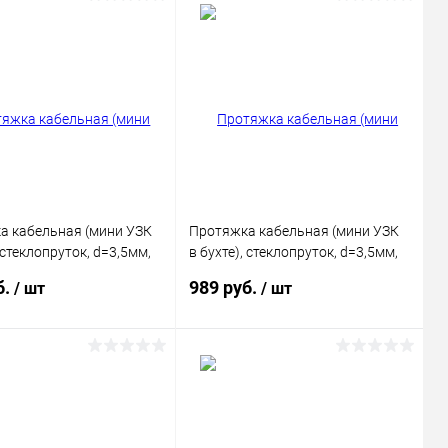
а кабельная (мини УЗК
Протяжка кабельная (мини УЗК
, стеклопруток, d=3,5мм,
в бухте), стеклопруток, d=3,5мм,
АСНАЯ
15 м, красная REXANT
б.
989 руб.
/ шт
/ шт
В корзину
В корзину
ь в 1 клик
Сравнение
Купить в 1 клик
Сравнение