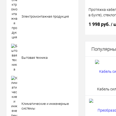
Протяжка кабел
в бухте), стекло
Электромонтажная продукция
25м КРАСНАЯ
1 998 руб.
/ 
В 
Популярны
Бытовая техника
Купить в 1 кл
В избранное
Кабель си
Климатические и инженерные
системы