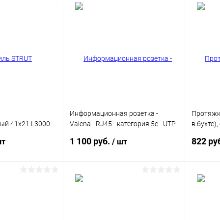
Информационная розетка -
Протяжк
ый 41х21 L3000
Valena - RJ45 - категория 5e - UTP
в бухте)
-41-21-30-15
- 1 выход - с захватами - White
10м КР
1 100 руб.
822 ру
шт
/ шт
корзину
В корзину
ик
Сравнение
Купить в 1 клик
Сравнение
Купит