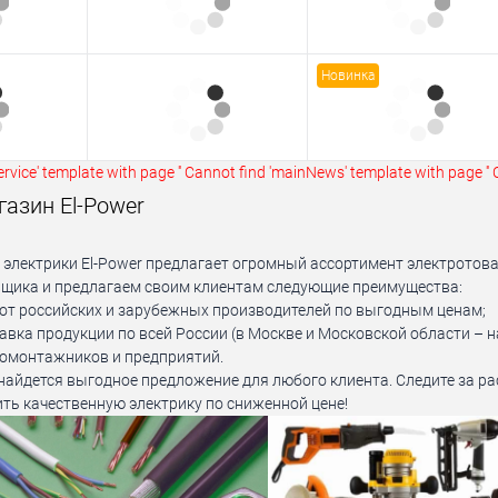
Новинка
rvice' template with page ''
Cannot find 'mainNews' template with page ''
азин El-Power
 электрики El-Power предлагает огромный ассортимент электротова
щика и предлагаем своим клиентам следующие преимущества:
от российских и зарубежных производителей по выгодным ценам;
авка продукции по всей России (в Москве и Московской области – н
ромонтажников и предприятий.
а найдется выгодное предложение для любого клиента. Следите за р
ть качественную электрику по сниженной цене!