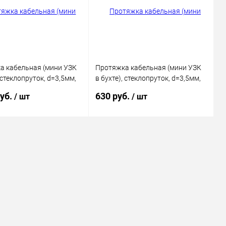
ранное
В наличии
В избранное
В наличии
а кабельная (мини УЗК
Протяжка кабельная (мини УЗК
, стеклопруток, d=3,5мм,
в бухте), стеклопруток, d=3,5мм,
АСНАЯ
5м КРАСНАЯ
руб.
630 руб.
/ шт
/ шт
В корзину
В корзину
ь в 1 клик
Сравнение
Купить в 1 клик
Сравнение
ранное
В наличии
В избранное
В наличии