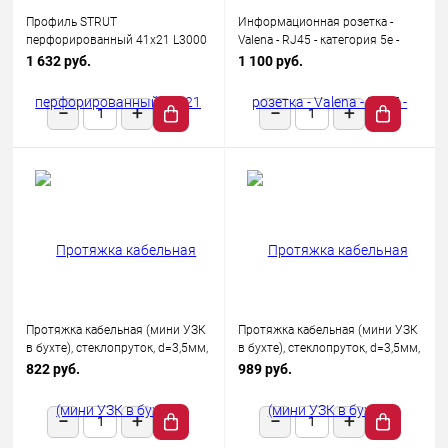
Профиль STRUT
Информационная розетка -
перфорированный 41х21 L3000
Valena - RJ45 - категория 5e -
1.5мм IEK CLP1S-41-21-30-15
UTP - 1 выход - с захватами -
1 632 руб.
1 100 руб.
White
Протяжка кабельная (мини УЗК
Протяжка кабельная (мини УЗК
в бухте), стеклопруток, d=3,5мм,
в бухте), стеклопруток, d=3,5мм,
10м КРАСНАЯ
15 м, красная REXANT
822 руб.
989 руб.