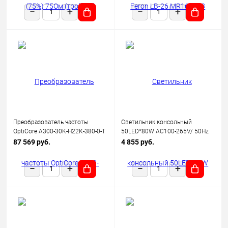
Преобразователь частоты
Светильник консольный
OptiCore A300-30K-Н22К-380-0-Т
50LED*80W AC100-265V/ 50Hz
КЭАЗ 342664
SP2923 цвет серый (IP65),
87 569 руб.
4 855 руб.
FERON