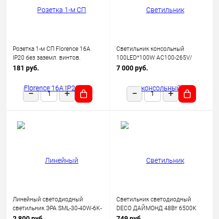
Розетка 1-м СП Florence 16А
Светильник консольный
IP20 без заземл. винтов.
100LED*100W AC100-265V/
клеммы механизм беж.
50Hz, SP2924 цвет серый (IP65),
181 руб.
7 000 руб.
(1E10301301) OneKeyElectro
Feron
Линейный светодиодный
Светильник светодиодный
светильник ЭРА SML-30-40W-6K-
DECO ДАЙМОНД 48Вт 6500К
12-B 40Вт 6500K 3600Лм
3120лм 230В 377х73мм IN
2 800 руб.
749 руб.