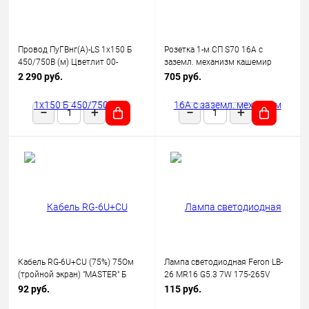
Провод ПуГВнг(А)-LS 1х150 Б
Розетка 1-м СП S70 16А с
450/750В (м) Цветлит 00-
заземл. механизм кашемир
00130523
Voltum VLS040103
2 290 руб.
705 руб.
Кабель RG-6U+CU (75%) 75Ом
Лампа светодиодная Feron LB-
(тройной экран) "MASTER" Б
26 MR16 G5.3 7W 175-265V
(уп.100м) Rexant 01-2241
2700K
92 руб.
115 руб.