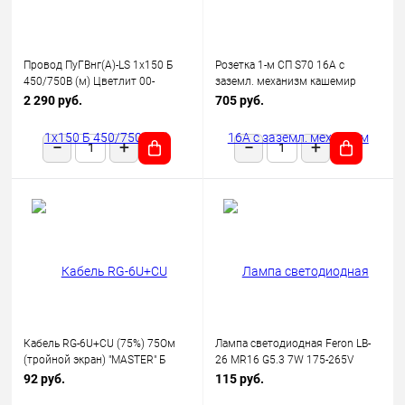
Провод ПуГВнг(А)-LS 1х150 Б
Розетка 1-м СП S70 16А с
450/750В (м) Цветлит 00-
заземл. механизм кашемир
00130523
Voltum VLS040103
2 290 руб.
705 руб.
Кабель RG-6U+CU (75%) 75Ом
Лампа светодиодная Feron LB-
(тройной экран) "MASTER" Б
26 MR16 G5.3 7W 175-265V
(уп.100м) Rexant 01-2241
2700K
92 руб.
115 руб.