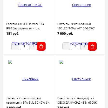
Розетка 1-м СП Florence 16А
Светильник консольный
IP20 без заземл. винтов.
100LED*100W AC100-265V/
клеммы механизм беж.
50Hz, SP2924 цвет серый (IP65),
181 руб.
7 000 руб.
(1E10301301) OneKeyElectro
Feron
Линейный светодиодный
Светильник светодиодный
светильник ЭРА SML-30-40W-6K-
DECO ДАЙМОНД 48Вт 6500К
12-B 40Вт 6500K 3600Лм
3120лм 230В 377х73мм IN
2 800 руб.
749 руб.