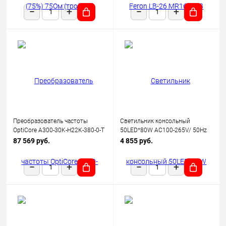
Преобразователь частоты
Светильник консольный
OptiCore A300-30K-Н22К-380-0-Т
50LED*80W AC100-265V/ 50Hz
КЭАЗ 342664
SP2923 цвет серый (IP65),
87 569 руб.
4 855 руб.
FERON