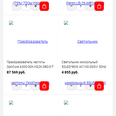
Преобразователь частоты
Светильник консольный
OptiCore A300-30K-Н22К-380-0-Т
50LED*80W AC100-265V/ 50Hz
КЭАЗ 342664
SP2923 цвет серый (IP65),
87 569 руб.
4 855 руб.
FERON