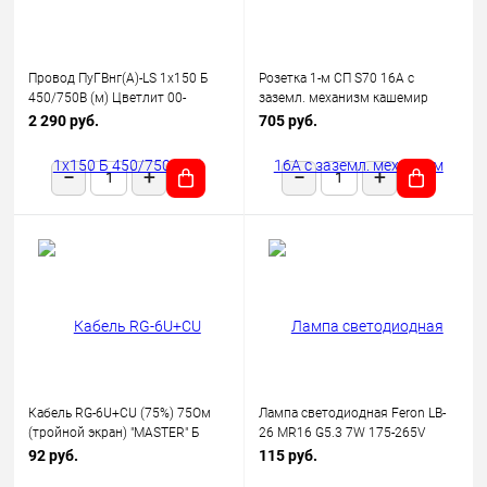
Провод ПуГВнг(А)-LS 1х150 Б
Розетка 1-м СП S70 16А с
450/750В (м) Цветлит 00-
заземл. механизм кашемир
00130523
Voltum VLS040103
2 290 руб.
705 руб.
Кабель RG-6U+CU (75%) 75Ом
Лампа светодиодная Feron LB-
(тройной экран) "MASTER" Б
26 MR16 G5.3 7W 175-265V
(уп.100м) Rexant 01-2241
2700K
92 руб.
115 руб.