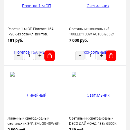
Розетка 1-м СП Florence 16А
Светильник консольный
IP20 без заземл. винтов.
100LED*100W AC100-265V/
клеммы механизм беж.
50Hz, SP2924 цвет серый (IP65),
181 руб.
7 000 руб.
(1E10301301) OneKeyElectro
Feron
Линейный светодиодный
Светильник светодиодный
светильник ЭРА SML-30-40W-6K-
DECO ДАЙМОНД 48Вт 6500К
12-B 40Вт 6500K 3600Лм
3120лм 230В 377х73мм IN
2 800 руб.
749 руб.