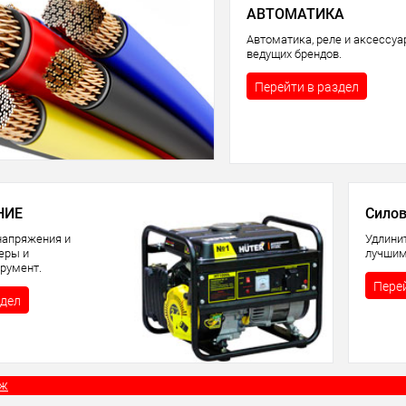
АВТОМАТИКА
Автоматика, реле и аксессу
ведущих брендов.
Перейти в раздел
НИЕ
Силов
напряжения и
Удлини
теры и
лучшим
румент.
Перей
здел
аж