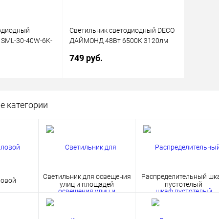
одиодный
Светильник светодиодный DECO
 SML-30-40W-6K-
ДАЙМОНД 48Вт 6500К 3120лм
K 3600Лм
230В 377х73мм IN HOME
749 руб.
ный подвесной
4690612038681
корзину
В корзину
е категории
ик
Сравнение
Купить в 1 клик
Сравнение
В наличии
В избранное
В наличии
Светильник для освещения
Распределительный шк
ловой
улиц и площадей
пустотелый