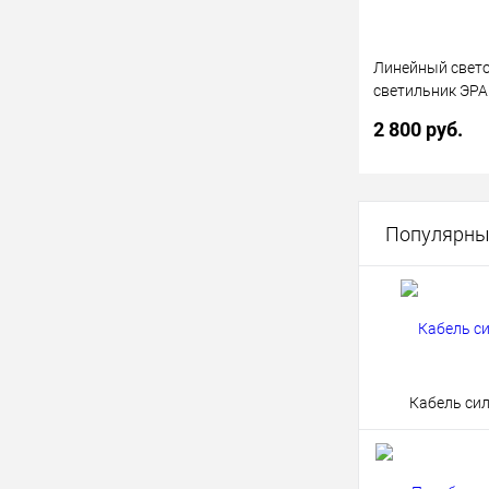
Линейный свет
светильник ЭРА
12-B 40Вт 6500
2 800 руб.
1180х50х68 чер
В 
Популярны
Купить в 1 кл
В избранное
Кабель си