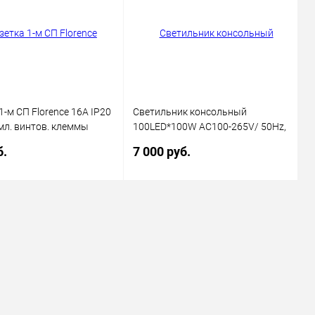
ранное
В наличии
В избранное
В наличии
1-м СП Florence 16А IP20
Светильник консольный
мл. винтов. клеммы
100LED*100W AC100-265V/ 50Hz,
 беж. (1E10301301)
SP2924 цвет серый (IP65), Feron
б.
7 000 руб.
ectro
В корзину
В корзину
ь в 1 клик
Сравнение
Купить в 1 клик
Сравнение
ранное
В наличии
В избранное
В наличии