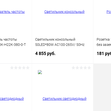
В наличии
В избранное
В наличии
В изб
ль частоты
Светильник консольный
Розетка 
0K-Н22К-380-0-Т
50LED*80W AC100-265V/ 50Hz
без зазе
SP2923 цвет серый (IP65), FERON
механизм
4 855 руб.
181 ру
OneKeyEl
корзину
В корзину
ик
Сравнение
Купить в 1 клик
Сравнение
Купит
В наличии
В избранное
В наличии
В изб