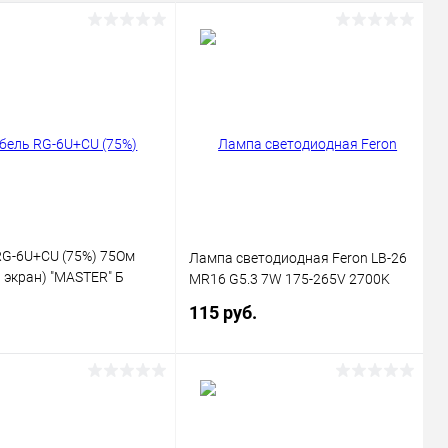
RG-6U+CU (75%) 75Ом
Лампа светодиодная Feron LB-26
 экран) "MASTER" Б
MR16 G5.3 7W 175-265V 2700K
) Rexant 01-2241
115 руб.
В корзину
В корзину
ь в 1 клик
Сравнение
Купить в 1 клик
Сравнение