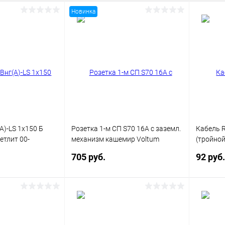
Новинка
А)-LS 1х150 Б
Розетка 1-м СП S70 16А с заземл.
Кабель 
етлит 00-
механизм кашемир Voltum
(тройной
VLS040103
(уп.100м
705 руб.
92 руб.
корзину
В корзину
ик
Сравнение
Купить в 1 клик
Сравнение
Купит