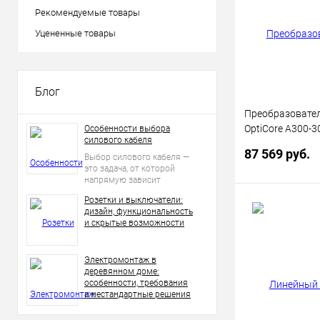
Рекомендуемые товары
В избранное
Уцененные товары
Блог
Преобразовате
OptiCore A300-3
Особенности выбора
силового кабеля
КЭАЗ 342664
87 569 руб.
Выбор силового кабеля —
это задача, от которой
напрямую зависит
безопасность, надежность
Розетки и выключатели:
и долговечность
В 
дизайн, функциональность
электросети.
и скрытые возможности
Купить в 1 кл
Электромонтаж в
деревянном доме:
В избранное
особенности, требования
и нестандартные решения