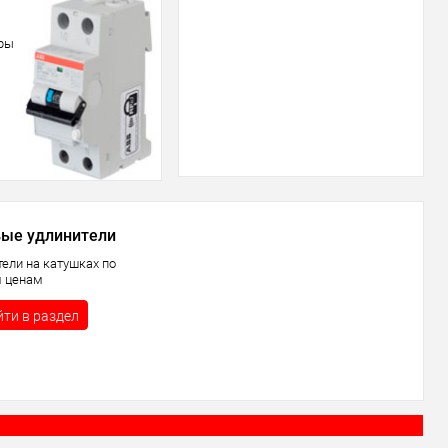
ары
ые удлинители
тели на катушках по
 ценам
ти в раздел