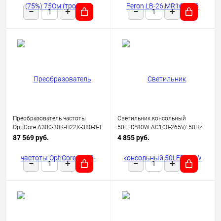
Преобразователь частоты
Светильник консольный
OptiCore A300-30K-Н22К-380-0-Т
50LED*80W AC100-265V/ 50Hz
КЭАЗ 342664
SP2923 цвет серый (IP65),
87 569 руб.
4 855 руб.
FERON