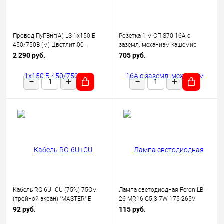
Провод ПуГВнг(А)-LS 1х150 Б
Розетка 1-м СП S70 16А с
450/750В (м) Цветлит 00-
заземл. механизм кашемир
00130523
Voltum VLS040103
2 290 руб.
705 руб.
Кабель RG-6U+CU (75%) 75Ом
Лампа светодиодная Feron LB-
(тройной экран) "MASTER" Б
26 MR16 G5.3 7W 175-265V
(уп.100м) Rexant 01-2241
2700K
92 руб.
115 руб.