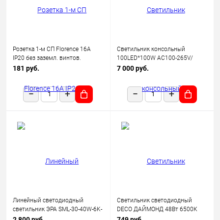
Розетка 1-м СП Florence 16А
Светильник консольный
IP20 без заземл. винтов.
100LED*100W AC100-265V/
клеммы механизм беж.
50Hz, SP2924 цвет серый (IP65),
181 руб.
7 000 руб.
(1E10301301) OneKeyElectro
Feron
Линейный светодиодный
Светильник светодиодный
светильник ЭРА SML-30-40W-6K-
DECO ДАЙМОНД 48Вт 6500К
12-B 40Вт 6500K 3600Лм
3120лм 230В 377х73мм IN
2 800 руб.
749 руб.