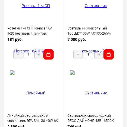
Розетка 1-м СП Florence 16А
Светильник консольный
IP20 без заземл. винтов.
100LED*100W AC100-265V/
клеммы механизм беж.
50Hz, SP2924 цвет серый (IP65),
181 руб.
7 000 руб.
(1E10301301) OneKeyElectro
Feron
Линейный светодиодный
Светильник светодиодный
светильник ЭРА SML-30-40W-6K-
DECO ДАЙМОНД 48Вт 6500К
12-B 40Вт 6500K 3600Лм
3120лм 230В 377х73мм IN
2 800 руб.
749 руб.