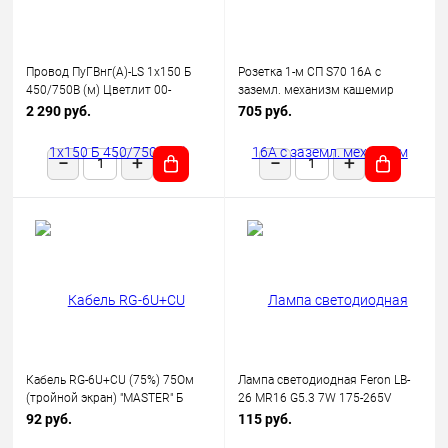
Провод ПуГВнг(А)-LS 1х150 Б
Розетка 1-м СП S70 16А с
450/750В (м) Цветлит 00-
заземл. механизм кашемир
00130523
Voltum VLS040103
2 290 руб.
705 руб.
Кабель RG-6U+CU (75%) 75Ом
Лампа светодиодная Feron LB-
(тройной экран) "MASTER" Б
26 MR16 G5.3 7W 175-265V
(уп.100м) Rexant 01-2241
2700K
92 руб.
115 руб.