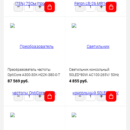
Преобразователь частоты
Светильник консольный
OptiCore A300-30K-Н22К-380-0-Т
50LED*80W AC100-265V/ 50Hz
КЭАЗ 342664
SP2923 цвет серый (IP65),
87 569 руб.
4 855 руб.
FERON