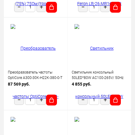
Преобразователь частоты
Светильник консольный
OptiCore A300-30K-Н22К-380-0-Т
50LED*80W AC100-265V/ 50Hz
КЭАЗ 342664
SP2923 цвет серый (IP65),
87 569 руб.
4 855 руб.
FERON