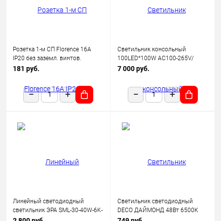
Розетка 1-м СП Florence 16А
Светильник консольный
IP20 без заземл. винтов.
100LED*100W AC100-265V/
клеммы механизм беж.
50Hz, SP2924 цвет серый (IP65),
181 руб.
7 000 руб.
(1E10301301) OneKeyElectro
Feron
Линейный светодиодный
Светильник светодиодный
светильник ЭРА SML-30-40W-6K-
DECO ДАЙМОНД 48Вт 6500К
12-B 40Вт 6500K 3600Лм
3120лм 230В 377х73мм IN
2 800 руб.
749 руб.