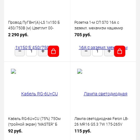
Провод ПуГВнг(А)-LS 1х150 Б
Розетка 1-м СП S70 16А с
450/750В (м) Цветлит 00-
заземл. механизм кашемир
00130523
Voltum VLS040103
2 290 руб.
705 руб.
Кабель RG-6U+CU (75%) 75Ом
Лампа светодиодная Feron LB-
(тройной экран) "MASTER" Б
26 MR16 G5.3 7W 175-265V
(уп.100м) Rexant 01-2241
2700K
92 руб.
115 руб.