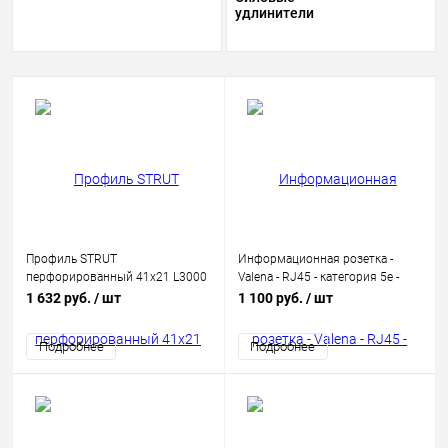
удлинители
Профиль STRUT
Информационная розетка -
перфорированный 41х21 L3000
Valena - RJ45 - категория 5e -
1.5мм IEK CLP1S-41-21-30-15
UTP - 1 выход - с захватами -
1 632 руб.
/ шт
1 100 руб.
/ шт
White
Подробнее
Подробнее