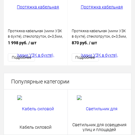
Протяжка кабельная (мини УЗК
Протяжка кабельная (мини УЗК
в бухте), стеклопруток, d=3,5мм,
в бухте), стеклопруток, d=3,5мм,
25м КРАСНАЯ
7м КРАСНАЯ
1 998 руб.
/ шт
870 руб.
/ шт
Подробнее
Подробнее
Популярные категории
Светильник для освещения
Кабель силовой
улиц и площадей