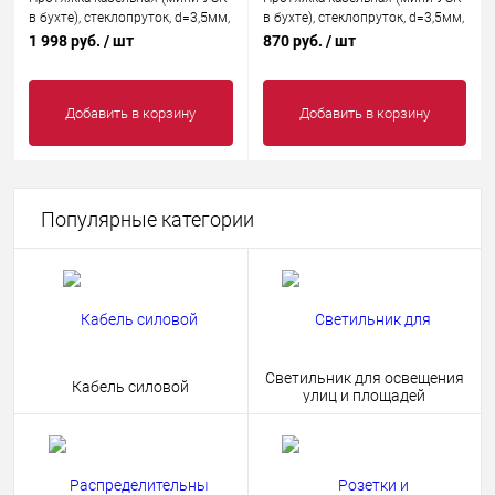
в бухте), стеклопруток, d=3,5мм,
в бухте), стеклопруток, d=3,5мм,
25м КРАСНАЯ
7м КРАСНАЯ
1 998 руб.
/ шт
870 руб.
/ шт
Добавить в корзину
Добавить в корзину
Популярные категории
Светильник для освещения
Кабель силовой
улиц и площадей