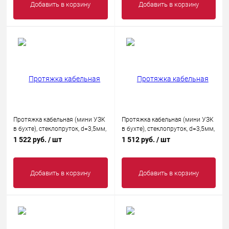
Добавить в корзину
Добавить в корзину
Протяжка кабельная (мини УЗК
Протяжка кабельная (мини УЗК
в бухте), стеклопруток, d=3,5мм,
в бухте), стеклопруток, d=3,5мм,
20м КРАСНАЯ
30м КРАСНАЯ
1 522 руб.
/ шт
1 512 руб.
/ шт
Добавить в корзину
Добавить в корзину