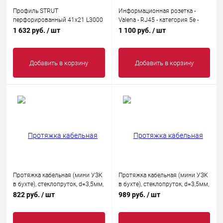
Профиль STRUT
Информационная розетка -
перфорированный 41х21 L3000
Valena - RJ45 - категория 5e -
1.5мм IEK CLP1S-41-21-30-15
UTP - 1 выход - с захватами -
1 632 руб.
/ шт
1 100 руб.
/ шт
White
Добавить в корзину
Добавить в корзину
Протяжка кабельная (мини УЗК
Протяжка кабельная (мини УЗК
в бухте), стеклопруток, d=3,5мм,
в бухте), стеклопруток, d=3,5мм,
10м КРАСНАЯ
15 м, красная REXANT
822 руб.
/ шт
989 руб.
/ шт