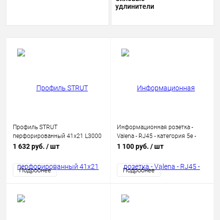
удлинители
Профиль STRUT
Информационная розетка -
перфорированный 41х21 L3000
Valena - RJ45 - категория 5e -
1.5мм IEK CLP1S-41-21-30-15
UTP - 1 выход - с захватами -
1 632 руб.
/ шт
1 100 руб.
/ шт
White
Подробнее
Подробнее