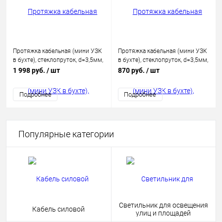
Протяжка кабельная (мини УЗК
Протяжка кабельная (мини УЗК
в бухте), стеклопруток, d=3,5мм,
в бухте), стеклопруток, d=3,5мм,
25м КРАСНАЯ
7м КРАСНАЯ
1 998 руб.
/ шт
870 руб.
/ шт
Подробнее
Подробнее
Популярные категории
Светильник для освещения
Кабель силовой
улиц и площадей