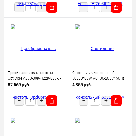
Преобразователь частоты
Светильник консольный
OptiCore A300-30K-Н22К-380-0-Т
50LED*80W AC100-265V/ 50Hz
КЭАЗ 342664
SP2923 цвет серый (IP65),
87 569 руб.
4 855 руб.
FERON