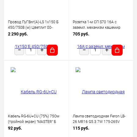
Провод ПуГВнг(А)-LS 1х150 Б
Розетка 1-м СП S70 16А с
450/750В (м) Цветлит 00-
заземл. механизм кашемир
00130523
Voltum VLS040103
2 290 руб.
705 руб.
Кабель RG-6U+CU (75%) 75Ом
Лампа светодиодная Feron LB-
(тройной экран) "MASTER" Б
26 MR16 G5.3 7W 175-265V
(уп.100м) Rexant 01-2241
2700K
92 руб.
115 руб.