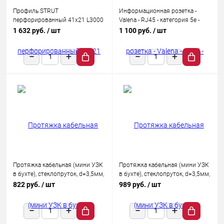
Профиль STRUT
Информационная розетка -
перфорированный 41х21 L3000
Valena - RJ45 - категория 5e -
1.5мм IEK CLP1S-41-21-30-15
UTP - 1 выход - с захватами -
1 632 руб.
/ шт
1 100 руб.
/ шт
White
Протяжка кабельная (мини УЗК
Протяжка кабельная (мини УЗК
в бухте), стеклопруток, d=3,5мм,
в бухте), стеклопруток, d=3,5мм,
10м КРАСНАЯ
15 м, красная REXANT
822 руб.
/ шт
989 руб.
/ шт