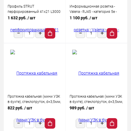
Профиль STRUT
Информационная розетка -
перфорированный 41х21 L3000
Valena - RJ45 - категория 5e -
1.5мм IEK CLP1S-41-21-30-15
UTP - 1 выход - с захватами -
1 632 руб.
/ шт
1 100 руб.
/ шт
White
Протяжка кабельная (мини УЗК
Протяжка кабельная (мини УЗК
в бухте), стеклопруток, d=3,5мм,
в бухте), стеклопруток, d=3,5мм,
10м КРАСНАЯ
15 м, красная REXANT
822 руб.
/ шт
989 руб.
/ шт