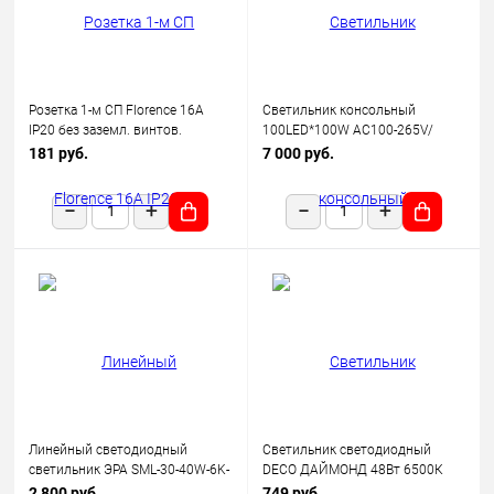
Розетка 1-м СП Florence 16А
Светильник консольный
IP20 без заземл. винтов.
100LED*100W AC100-265V/
клеммы механизм беж.
50Hz, SP2924 цвет серый (IP65),
181 руб.
7 000 руб.
(1E10301301) OneKeyElectro
Feron
Линейный светодиодный
Светильник светодиодный
светильник ЭРА SML-30-40W-6K-
DECO ДАЙМОНД 48Вт 6500К
12-B 40Вт 6500K 3600Лм
3120лм 230В 377х73мм IN
2 800 руб.
749 руб.