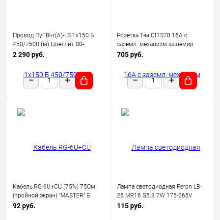
Провод ПуГВнг(А)-LS 1х150 Б
Розетка 1-м СП S70 16А с
450/750В (м) Цветлит 00-
заземл. механизм кашемир
00130523
Voltum VLS040103
2 290 руб.
705 руб.
Кабель RG-6U+CU (75%) 75Ом
Лампа светодиодная Feron LB-
(тройной экран) "MASTER" Б
26 MR16 G5.3 7W 175-265V
(уп.100м) Rexant 01-2241
2700K
92 руб.
115 руб.