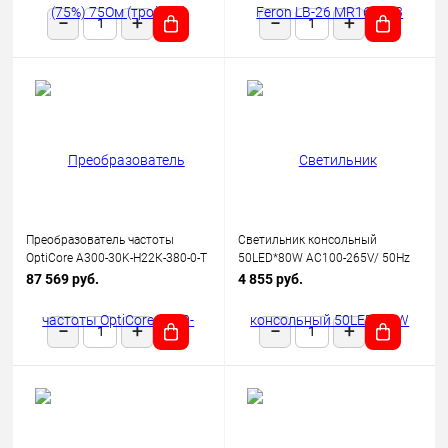
Преобразователь частоты
Светильник консольный
OptiCore A300-30K-Н22К-380-0-Т
50LED*80W AC100-265V/ 50Hz
КЭАЗ 342664
SP2923 цвет серый (IP65),
87 569 руб.
4 855 руб.
FERON