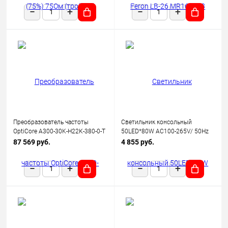
Преобразователь частоты
Светильник консольный
OptiCore A300-30K-Н22К-380-0-Т
50LED*80W AC100-265V/ 50Hz
КЭАЗ 342664
SP2923 цвет серый (IP65),
87 569 руб.
4 855 руб.
FERON