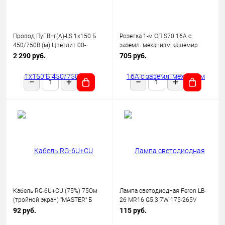
Провод ПуГВнг(А)-LS 1х150 Б
Розетка 1-м СП S70 16А с
450/750В (м) Цветлит 00-
заземл. механизм кашемир
00130523
Voltum VLS040103
2 290 руб.
705 руб.
Кабель RG-6U+CU (75%) 75Ом
Лампа светодиодная Feron LB-
(тройной экран) "MASTER" Б
26 MR16 G5.3 7W 175-265V
(уп.100м) Rexant 01-2241
2700K
92 руб.
115 руб.