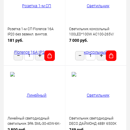
Розетка 1-м СП Florence 16А
Светильник консольный
IP20 без заземл. винтов.
100LED*100W AC100-265V/
клеммы механизм беж.
50Hz, SP2924 цвет серый (IP65),
181 руб.
7 000 руб.
(1E10301301) OneKeyElectro
Feron
Линейный светодиодный
Светильник светодиодный
светильник ЭРА SML-30-40W-6K-
DECO ДАЙМОНД 48Вт 6500К
12-B 40Вт 6500K 3600Лм
3120лм 230В 377х73мм IN
2 800 руб.
749 руб.