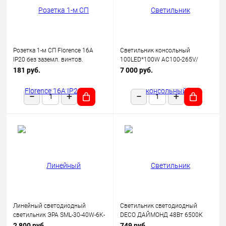
Розетка 1-м СП Florence 16А
Светильник консольный
IP20 без заземл. винтов.
100LED*100W AC100-265V/
клеммы механизм беж.
50Hz, SP2924 цвет серый (IP65),
181 руб.
7 000 руб.
(1E10301301) OneKeyElectro
Feron
Линейный светодиодный
Светильник светодиодный
светильник ЭРА SML-30-40W-6K-
DECO ДАЙМОНД 48Вт 6500К
12-B 40Вт 6500K 3600Лм
3120лм 230В 377х73мм IN
2 800 руб.
749 руб.