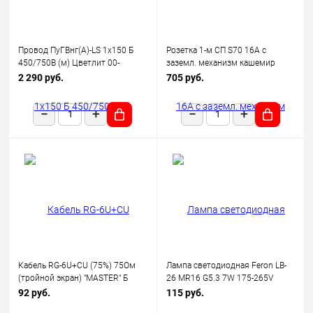
Провод ПуГВнг(А)-LS 1х150 Б
Розетка 1-м СП S70 16А с
450/750В (м) Цветлит 00-
заземл. механизм кашемир
00130523
Voltum VLS040103
2 290 руб.
705 руб.
Кабель RG-6U+CU (75%) 75Ом
Лампа светодиодная Feron LB-
(тройной экран) "MASTER" Б
26 MR16 G5.3 7W 175-265V
(уп.100м) Rexant 01-2241
2700K
92 руб.
115 руб.