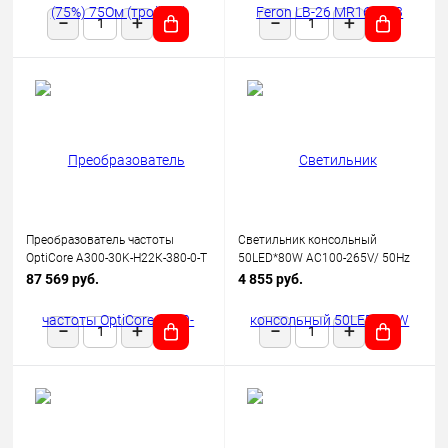
Преобразователь частоты
Светильник консольный
OptiCore A300-30K-Н22К-380-0-Т
50LED*80W AC100-265V/ 50Hz
КЭАЗ 342664
SP2923 цвет серый (IP65),
87 569 руб.
4 855 руб.
FERON