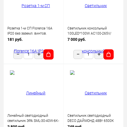
Розетка 1-м СП Florence 16А
Светильник консольный
IP20 без заземл. винтов.
100LED*100W AC100-265V/
клеммы механизм беж.
50Hz, SP2924 цвет серый (IP65),
181 руб.
7 000 руб.
(1E10301301) OneKeyElectro
Feron
Линейный светодиодный
Светильник светодиодный
светильник ЭРА SML-30-40W-6K-
DECO ДАЙМОНД 48Вт 6500К
12-B 40Вт 6500K 3600Лм
3120лм 230В 377х73мм IN
2 800 руб.
749 руб.