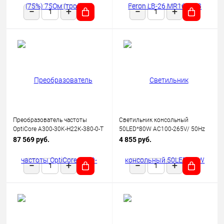
Преобразователь частоты
Светильник консольный
OptiCore A300-30K-Н22К-380-0-Т
50LED*80W AC100-265V/ 50Hz
КЭАЗ 342664
SP2923 цвет серый (IP65),
87 569 руб.
4 855 руб.
FERON