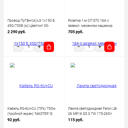
Провод ПуГВнг(А)-LS 1х150 Б
Розетка 1-м СП S70 16А с
450/750В (м) Цветлит 00-
заземл. механизм кашемир
00130523
Voltum VLS040103
2 290 руб.
705 руб.
Кабель RG-6U+CU (75%) 75Ом
Лампа светодиодная Feron LB-
(тройной экран) "MASTER" Б
26 MR16 G5.3 7W 175-265V
(уп.100м) Rexant 01-2241
2700K
92 руб.
115 руб.