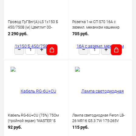
Провод ПуГВнг(А)-LS 1х150 Б
Розетка 1-м СП S70 16А с
450/750В (м) Цветлит 00-
заземл. механизм кашемир
00130523
Voltum VLS040103
2 290 руб.
705 руб.
Кабель RG-6U+CU (75%) 75Ом
Лампа светодиодная Feron LB-
(тройной экран) "MASTER" Б
26 MR16 G5.3 7W 175-265V
(уп.100м) Rexant 01-2241
2700K
92 руб.
115 руб.