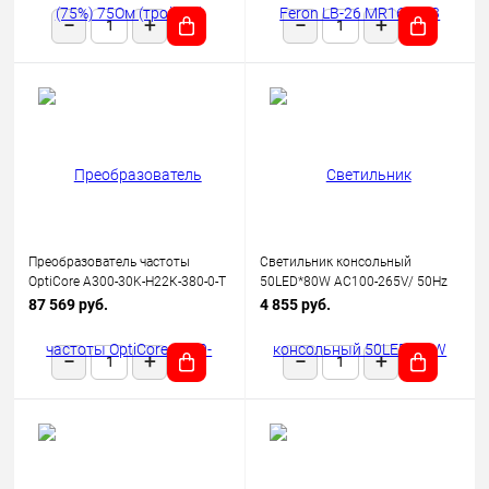
Преобразователь частоты
Светильник консольный
OptiCore A300-30K-Н22К-380-0-Т
50LED*80W AC100-265V/ 50Hz
КЭАЗ 342664
SP2923 цвет серый (IP65),
87 569 руб.
4 855 руб.
FERON