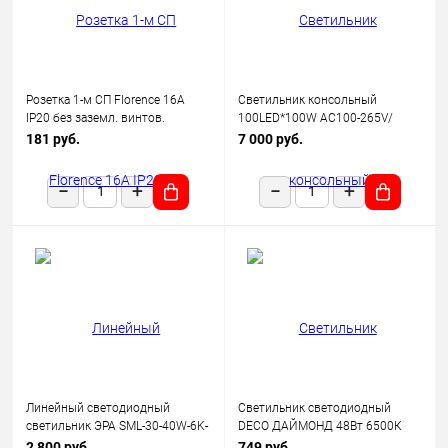
Розетка 1-м СП Florence 16А
Светильник консольный
IP20 без заземл. винтов.
100LED*100W AC100-265V/
клеммы механизм беж.
50Hz, SP2924 цвет серый (IP65),
181 руб.
7 000 руб.
(1E10301301) OneKeyElectro
Feron
Линейный светодиодный
Светильник светодиодный
светильник ЭРА SML-30-40W-6K-
DECO ДАЙМОНД 48Вт 6500К
12-B 40Вт 6500K 3600Лм
3120лм 230В 377х73мм IN
2 800 руб.
749 руб.