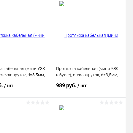
а кабельная (мини УЗК
Протяжка кабельная (мини УЗК
, стеклопруток, d=3,5мм,
в бухте), стеклопруток, d=3,5мм,
АСНАЯ
15 м, красная REXANT
б.
989 руб.
/ шт
/ шт
В корзину
В корзину
ь в 1 клик
Сравнение
Купить в 1 клик
Сравнение