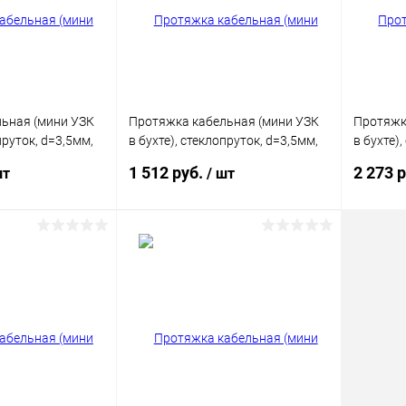
В наличии
В избранное
В наличии
В изб
ьная (мини УЗК
Протяжка кабельная (мини УЗК
Протяжк
пруток, d=3,5мм,
в бухте), стеклопруток, d=3,5мм,
в бухте)
30м КРАСНАЯ
50м КР
1 512 руб.
2 273 
шт
/ шт
корзину
В корзину
ик
Сравнение
Купить в 1 клик
Сравнение
Купит
В наличии
В избранное
В наличии
В изб