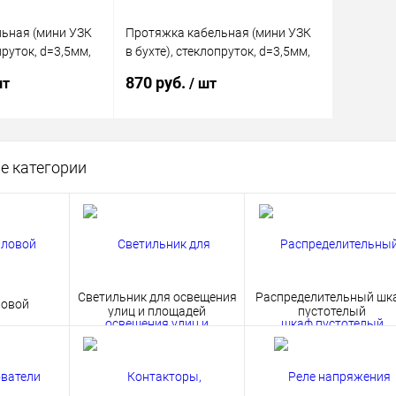
ьная (мини УЗК
Протяжка кабельная (мини УЗК
пруток, d=3,5мм,
в бухте), стеклопруток, d=3,5мм,
7м КРАСНАЯ
870 руб.
шт
/ шт
корзину
В корзину
е категории
ик
Сравнение
Купить в 1 клик
Сравнение
В наличии
В избранное
В наличии
Светильник для освещения
Распределительный шк
ловой
улиц и площадей
пустотелый