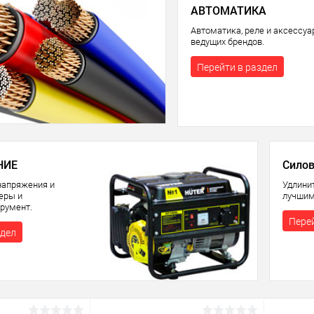
АВТОМАТИКА
Автоматика, реле и аксессу
ведущих брендов.
Перейти в раздел
НИЕ
Силов
напряжения и
Удлини
теры и
лучшим
румент.
Перей
здел