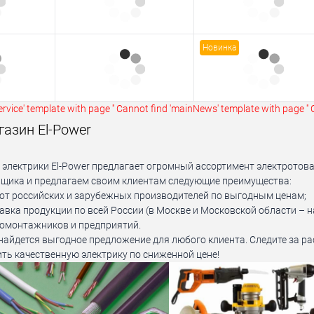
Новинка
rvice' template with page ''
Cannot find 'mainNews' template with page ''
азин El-Power
 электрики El-Power предлагает огромный ассортимент электротова
щика и предлагаем своим клиентам следующие преимущества:
от российских и зарубежных производителей по выгодным ценам;
авка продукции по всей России (в Москве и Московской области – н
ромонтажников и предприятий.
а найдется выгодное предложение для любого клиента. Следите за р
ть качественную электрику по сниженной цене!