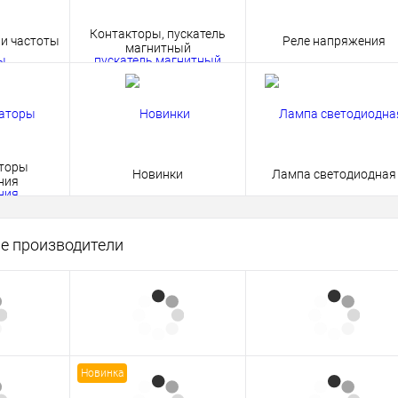
Контакторы, пускатель
и частоты
Реле напряжения
магнитный
торы
Новинки
Лампа светодиодная
ния
е производители
Новинка