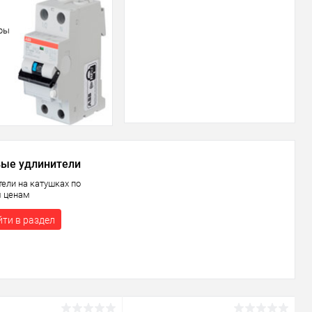
ары
ые удлинители
тели на катушках по
 ценам
ти в раздел