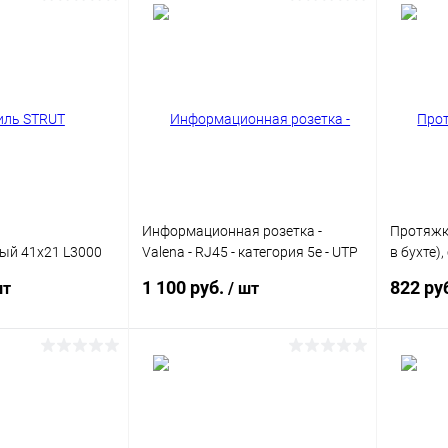
Информационная розетка -
Протяжк
ый 41х21 L3000
Valena - RJ45 - категория 5e - UTP
в бухте)
-41-21-30-15
- 1 выход - с захватами - White
10м КР
1 100 руб.
822 ру
шт
/ шт
корзину
В корзину
ик
Сравнение
Купить в 1 клик
Сравнение
Купит