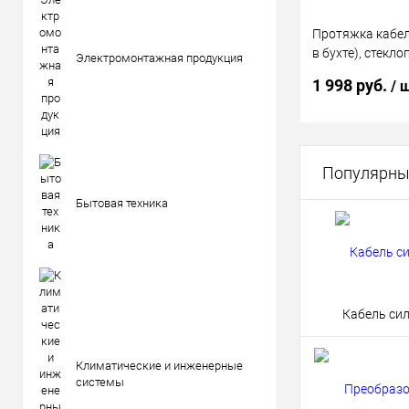
Протяжка кабел
в бухте), стекло
Электромонтажная продукция
25м КРАСНАЯ
1 998 руб.
/ 
В 
Популярны
Бытовая техника
Купить в 1 кл
В избранное
Кабель си
Климатические и инженерные
системы