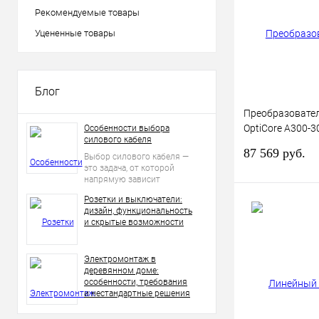
Рекомендуемые товары
В избранное
Уцененные товары
Блог
Преобразовате
OptiCore A300-3
Особенности выбора
силового кабеля
КЭАЗ 342664
87 569 руб.
Выбор силового кабеля —
это задача, от которой
напрямую зависит
безопасность, надежность
Розетки и выключатели:
и долговечность
В 
дизайн, функциональность
электросети.
и скрытые возможности
Купить в 1 к
Электромонтаж в
деревянном доме:
В избранное
особенности, требования
и нестандартные решения