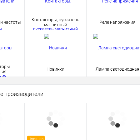
Контакторы, пускатель
и частоты
Реле напряжения
магнитный
торы
Новинки
Лампа светодиодная
ния
е производители
Новинка