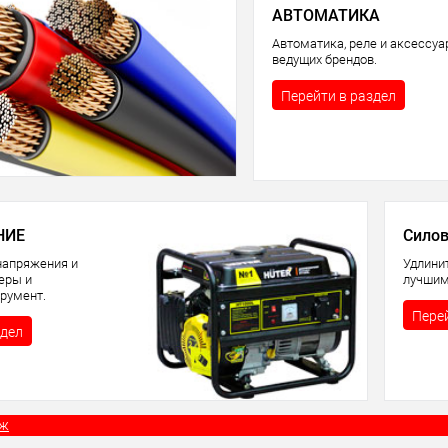
АВТОМАТИКА
Автоматика, реле и аксессу
ведущих брендов.
Перейти в раздел
НИЕ
Силов
напряжения и
Удлини
теры и
лучшим
румент.
Перей
здел
аж