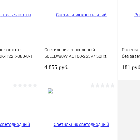
В наличии
В избранное
В наличии
В изб
ль частоты
Светильник консольный
Розетка 
0K-Н22К-380-0-Т
50LED*80W AC100-265V/ 50Hz
без зазе
SP2923 цвет серый (IP65), FERON
механизм
4 855 руб.
181 руб
OneKeyEl
корзину
В корзину
лик
Сравнение
Купить в 1 клик
Сравнение
Купит
В наличии
В избранное
В наличии
В изб