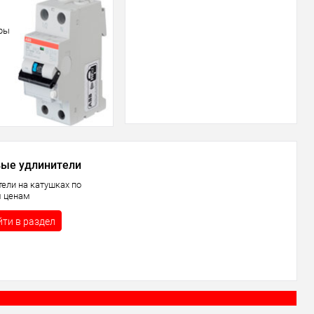
ары
ые удлинители
тели на катушках по
 ценам
ти в раздел