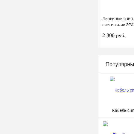
Линейный свет
светильник ЭРА
12-B 40Вт 6500
2 800 руб.
1180х50х68 чер
В 
Популярны
Купить в 1 к
В избранное
Кабель си