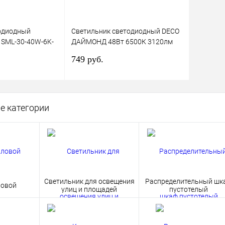
одиодный
Светильник светодиодный DECO
 SML-30-40W-6K-
ДАЙМОНД 48Вт 6500К 3120лм
K 3600Лм
230В 377х73мм IN HOME
749 руб.
ный подвесной
4690612038681
корзину
В корзину
е категории
лик
Сравнение
Купить в 1 клик
Сравнение
В наличии
В избранное
В наличии
Светильник для освещения
Распределительный шк
ловой
улиц и площадей
пустотелый