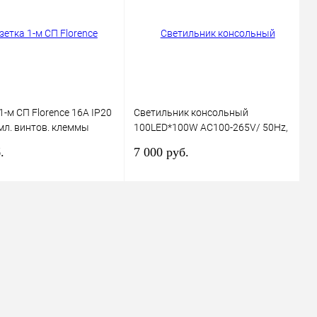
ранное
В наличии
В избранное
В наличии
1-м СП Florence 16А IP20
Светильник консольный
мл. винтов. клеммы
100LED*100W AC100-265V/ 50Hz,
 беж. (1E10301301)
SP2924 цвет серый (IP65), Feron
.
7 000 руб.
ectro
В корзину
В корзину
ь в 1 клик
Сравнение
Купить в 1 клик
Сравнение
ранное
В наличии
В избранное
В наличии