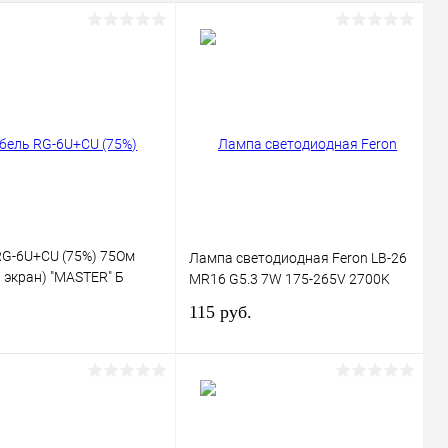
RG-6U+CU (75%) 75Ом
Лампа светодиодная Feron LB-26
 экран) "MASTER" Б
MR16 G5.3 7W 175-265V 2700K
) Rexant 01-2241
115 руб.
В корзину
В корзину
ь в 1 клик
Сравнение
Купить в 1 клик
Сравнение