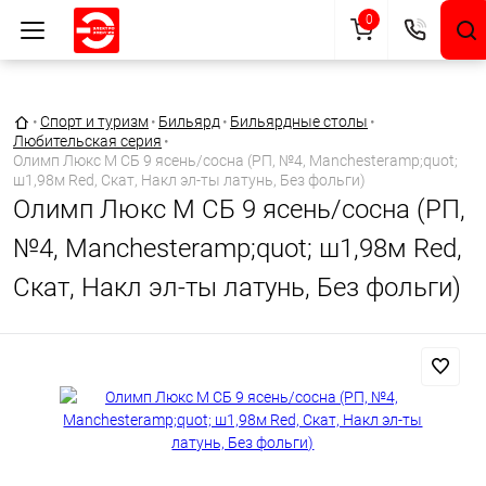
0
Главная страница
•
Спорт и туризм
•
Бильярд
•
Бильярдные столы
•
Любительская серия
•
Олимп Люкс М СБ 9 ясень/сосна (РП, №4, Manchesteramp;quot;
ш1,98м Red, Скат, Накл эл-ты латунь, Без фольги)
Олимп Люкс М СБ 9 ясень/сосна (РП,
№4, Manchesteramp;quot; ш1,98м Red,
Скат, Накл эл-ты латунь, Без фольги)