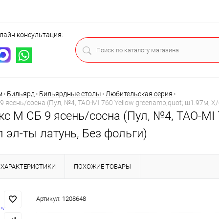
лайн консультация:
ца
м
•
Бильярд
•
Бильярдные столы
•
Любительская серия
•
 ясень/сосна (Пул, №4, TAO-MI 760 Yellow greenamp;quot; ш1.97м, Х/
 М СБ 9 ясень/сосна (Пул, №4, TAO-MI 7
л эл-ты латунь, Без фольги)
ХАРАКТЕРИСТИКИ
ПОХОЖИЕ ТОВАРЫ
Артикул:
1208648