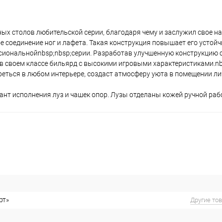
ых столов любительской серии, благодаря чему и заслужил свое на
е соединение ног и лафета. Такая конструкция повышает его устойч
сиональнойnbsp;nbsp;серии. Разработав улучшенную конструкцию 
в своем классе бильярд с высокими игровыми характеристиками.nb
реться в любом интерьере, создаст атмосферу уюта в помещении л
нт исполнения луз и чашек опор. Лузы отделаны кожей ручной раб
рт»
Другие то