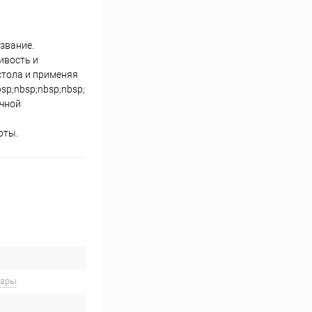
звание.
ивость и
стола и применяя
sp;nbsp;nbsp;nbsp;
ичной
оты.
вары