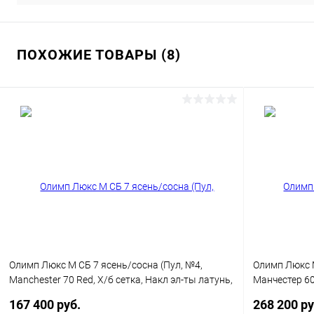
ПОХОЖИЕ ТОВАРЫ (8)
Олимп Люкс М СБ 7 ясень/сосна (Пул, №4,
Олимп Люкс М
Manchester 70 Red, Х/б сетка, Накл эл-ты латунь,
Манчестер 60 
Без фольги)
ты латунь, Б
167 400 руб.
268 200 ру