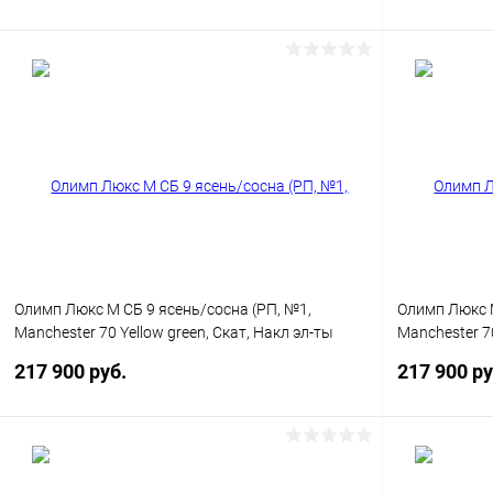
Заказать
Купить в 1 клик
Сравнение
Купить в 1
В избранное
Недоступно
В избранн
Олимп Люкс М СБ 9 ясень/сосна (РП, №1,
Олимп Люкс М
Manchester 70 Yellow green, Скат, Накл эл-ты
Manchester 70
латунь, Без фольги)
эл-ты латунь
217 900 руб.
217 900 ру
Заказать