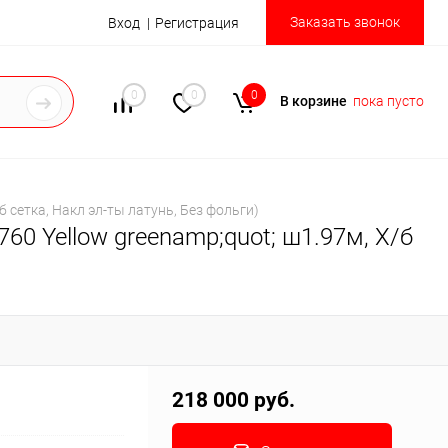
Заказать звонок
Вход
Регистрация
0
0
0
В корзине
пока пусто
б сетка, Накл эл-ты латунь, Без фольги)
60 Yellow greenamp;quot; ш1.97м, Х/б
218 000 руб.