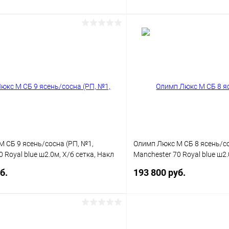
Заказать
Заказ
 клик
Сравнение
Купить в 1 клик
ое
Недоступно
В избранное
 СБ 9 ясень/сосна (РП, №1,
Олимп Люкс М СБ 8 ясень/со
 Royal blue ш2.0м, Х/б сетка, Накл
Manchester 70 Royal blue ш2.
, Без фольги)
латунь, Без фольги)
б.
193 800 руб.
Заказать
Заказ