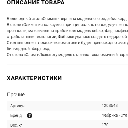
ОПИСАНИЕ ТОВАРА
Бильярдный стол «Олимп» - вершина модельного ряда бильярдн
В столе «Олимп» используется принципиально новое, улучшенно
прочность, максимально приближая модель кnbsp;nbsp;профес
отработанные технологии, Фабрике удалось создать недорогой 
Стол выполнен в классическом стиле и будет превосходно смот
бильярдной.nbsp;nbsp;
От стола «Олимп-Люкс» эту модель отличают экономичный вариа
ХАРАКТЕРИСТИКИ
Прочие
1208648
Артикул
Фабрика «Ста
Бренд
170
Вес, кг