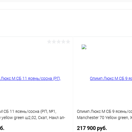
 СБ 11 ясень/сосна (РП, №1,
Олимп Люкс М СБ 9 ясень/со
yellow green ш2,02, Скат, Накл эл-
Manchester 70 Yellow green, 
ез фольги)
латунь, Без фольги)
б.
217 900 руб.