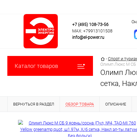
Он
+7 (495) 108-73-56
MAX: +79913101508
info@el-power.ru
Главная страни
•
Спорт и туриз
Олимп Люкс М СБ 9
Каталог товаров
Олимп Люкс
сетка, Нак
ВЕРНУТЬСЯ В РАЗДЕЛ
ОБЗОР ТОВАРА
ОПИСАНИЕ