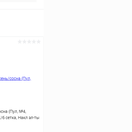
сна (Пул, №4,
Х/б сетка, Накл эл-ты