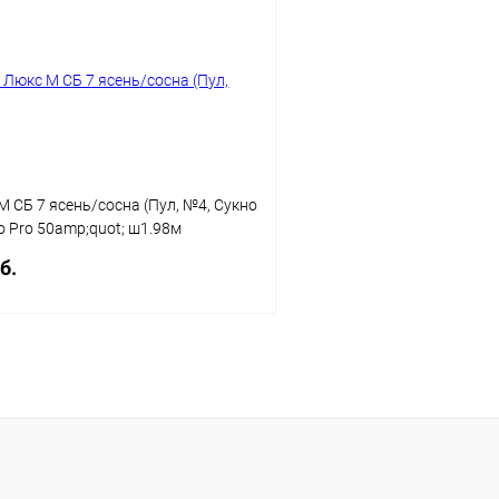
 клик
Сравнение
Купить в 1 клик
ое
Недоступно
В избранное
 СБ 7 ясень/сосна (Пул, №4, Сукно
o Pro 50amp;quot; ш1.98м
кат, Накл эл-ты латунь, Без фольги)
б.
Заказать
 клик
Сравнение
ое
Недоступно