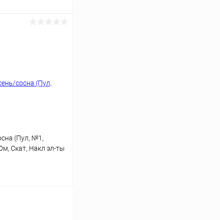
ать
Сравнение
Недоступно
сна (Пул, №1,
0м, Скат, Накл эл-ты
ать