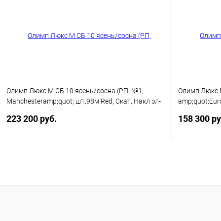
Купить в 1 клик
Сравнение
Купить в 1
В избранное
Недоступно
В избранн
Олимп Люкс М СБ 10 ясень/сосна (РП, №1,
Олимп Люкс М
Manchesteramp;quot; ш1,98м Red, Скат, Накл эл-
amp;quot;Eur
ты латунь, Без фольги)
бургундия, С
223 200 руб.
158 300 ру
Заказать
Купить в 1 клик
Сравнение
Купить в 1
В избранное
Недоступно
В избранн