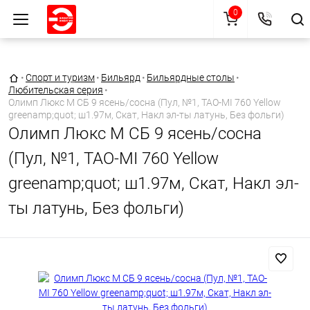
0
Главная страница
•
Спорт и туризм
•
Бильярд
•
Бильярдные столы
•
Любительская серия
•
Олимп Люкс М СБ 9 ясень/сосна (Пул, №1, TAO-MI 760 Yellow
greenamp;quot; ш1.97м, Скат, Накл эл-ты латунь, Без фольги)
Олимп Люкс М СБ 9 ясень/сосна
(Пул, №1, TAO-MI 760 Yellow
greenamp;quot; ш1.97м, Скат, Накл эл-
ты латунь, Без фольги)