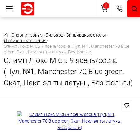
0
Главная страница
•
Спорт и туризм
•
Бильярд
•
Бильярдные столы
•
Любительская серия
•
Олимп Люкс М СБ 9 ясень/сосна (Пул, №1, Manchester 70 Blue
green, Скат, Накл эл-ты латунь, Без фольги)
Олимп Люкс М СБ 9 ясень/сосна
(Пул, №1, Manchester 70 Blue green,
Скат, Накл эл-ты латунь, Без фольги)