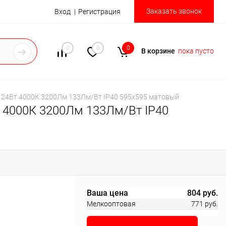
Заказать звонок
Вход
Регистрация
0
0
0
В корзине
пока пусто
 24Вт 4000К 3200Лм 133Лм/Вт IP40 595x595 матовый
т 4000К 3200Лм 133Лм/Вт IP40
Ваша цена
804 руб.
Мелкооптовая
771 руб.