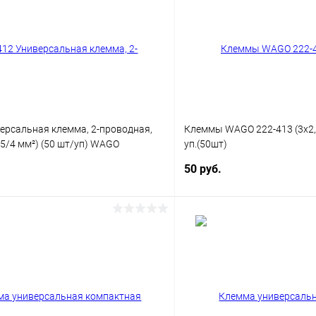
ерсальная клемма, 2-проводная,
Клеммы WAGO 222-413 (3х2
2,5/4 мм²) (50 шт/уп) WAGO
уп.(50шт)
50 руб.
В корзину
В корз
 клик
Сравнение
Купить в 1 клик
ое
В наличии
В избранное