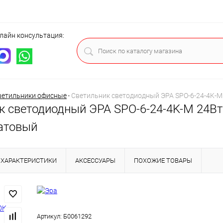
лайн консультация:
ца
ветильники офисные
•
Светильник светодиодный ЭРА SPO-6-24-4K-M
к светодиодный ЭРА SPO-6-24-4K-M 24В
атовый
ХАРАКТЕРИСТИКИ
АКСЕССУАРЫ
ПОХОЖИЕ ТОВАРЫ
Артикул:
Б0061292