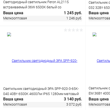
Светодиодный светильник Feron AL2115
Светильник 
встраиваемый 36W 6500K белый со
032 32Вт 65
встроенным ЭПРА
Ваша цена
1 245 руб.
Ваша цена
Мелкооптовая
1 246 руб.
Мелкооптов
В корзину
Купить в 1 клик
Сравнение
Купить в 1
В избранное
В наличии
В избранн
Светильник 
Светильник светодиодный ЭРА SPP-920-3-65K-
EM 36Вт 400
040 40Вт 6500K 4600Лм IP65 1280мм матовый
встроенным 
Ваша цена
3 140 руб.
Ваша цена
Мелкооптовая
3 072 руб.
Мелкооптов