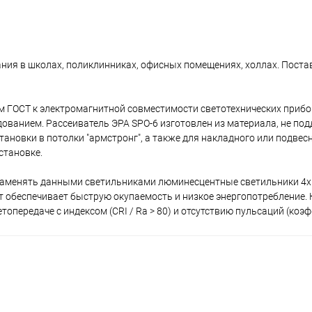
ния в школах, поликлинниках, офисных помещениях, холлах. Поста
м ГОСТ к электромагнитной совместимости светотехнических прибо
ванием. Рассеиватель ЭРА SPO-6 изготовлен из материала, не п
становки в потолки "армстронг", а также для накладного или подве
становке.
заменять данными светильниками люминесцентные светильники 4х18
 обеспечивает быструю окупаемость и низкое энергопотребление.
опередаче с индексом (CRI / Ra > 80) и отсутствию пульсаций (коэф