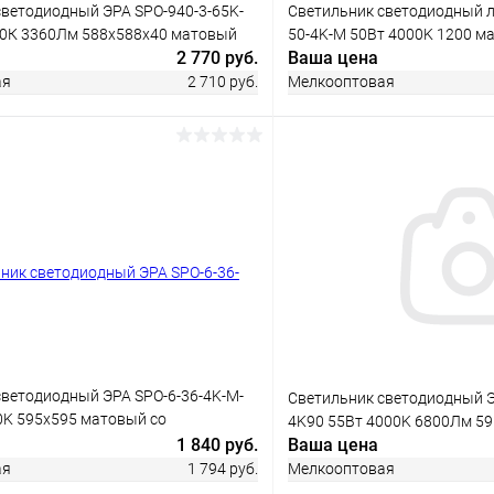
светодиодный ЭРА SPO-940-3-65K-
Светильник светодиодный л
00К 3360Лм 588x588x40 матовый
50-4K-M 50Вт 4000K 1200 м
2 770 руб.
Ваша цена
ая
2 710 руб.
Мелкооптовая
В корз
В корзину
Купить в 1 клик
 клик
Сравнение
В избранное
ое
В наличии
светодиодный ЭРА SPO-6-36-4K-M-
Светильник светодиодный Э
0K 595х595 матовый со
4K90 55Вт 4000K 6800Лм 59
БАП 1час
1 840 руб.
Ваша цена
ая
1 794 руб.
Мелкооптовая