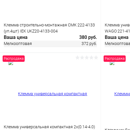
Клемма строительно-монтажная СМК 222-4133
Клемма униве
(уп.4шт) IEK UKZ20-4133-004
WAGO 221-4
Ваша цена
380 руб.
Ваша цена
Мелкооптовая
372 руб.
Мелкооптов
Распродажа
Распродажа
В корзину
Купить в 1 клик
Сравнение
Купить в 1
В избранное
В наличии
В избранн
Клемма универсальная компактная 2х(0.14-4.0)
Клеммник 5х(