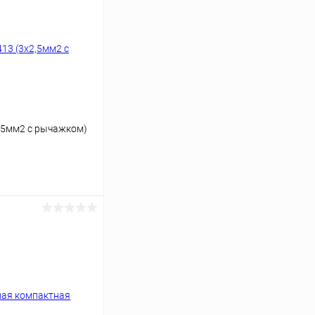
,5мм2 с рычажком)
ину
Сравнение
В наличии