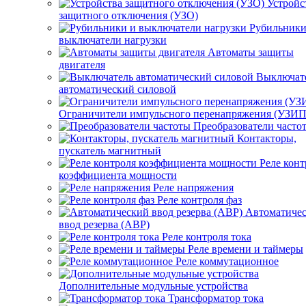
Устройс
защитного отключения (УЗО)
Каталог товаров
Рубильники
выключатели нагрузки
Электрогенераторы
Автоматы защиты
Кабели и провода
двигателя
Кабеленесущие системы
Выключат
Щиты | Боксы | Шкафы
автоматический силовой
Низковольтное и промышленное электрооборудование
Освещение
Ограничители импульсного перенапряжения (УЗИП
Розетки | Выключатели
Преобразователи часто
Инструменты, техника
Контакторы,
Электросчетчики
пускатель магнитный
Стабилизаторы напряжения
Реле конт
Элементы умного дома
коэффициента мощности
Электромонтажная продукция
Реле напряжения
Бытовая техника
Реле контроля фаз
Климатические и инженерные системы
Автоматиче
Устройства и средства безопасности
ввод резерва (АВР)
Для сада и огорода
Реле контроля тока
Новинки
Реле времени и таймеры
Спорт и туризм
Реле коммутационное
Наши предложения
Дополнительные модульные устройства
Новинки
Трансформатор тока