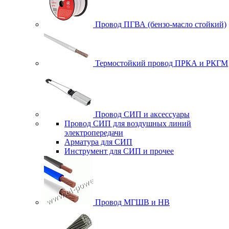
Похожие товары (8)
Провод ПГВА (бензо-масло стойкий)
Быстрый просмотр
ЭРА Автолампа H3 12V 55W +50% PK22s BL (лампа
Термостойкий провод ПРКА и РКГМ
головного света, противотуманные огни) (10/100/2700
30 руб.
Провод СИП и аксессуары
Купить в 1 клик
Сравнение
Провод СИП для воздушных линий
В избранное
В наличии
электропередачи
Арматура для СИП
Инструмент для СИП и прочее
Быстрый просмотр
ЭРА Автолампа H3 12V 55W +50% PK22s (лампа головного
света, противотуманные огни) (100/800/19200)
20 руб.
Провод МГШВ и НВ
Купить в 1 клик
Сравнение