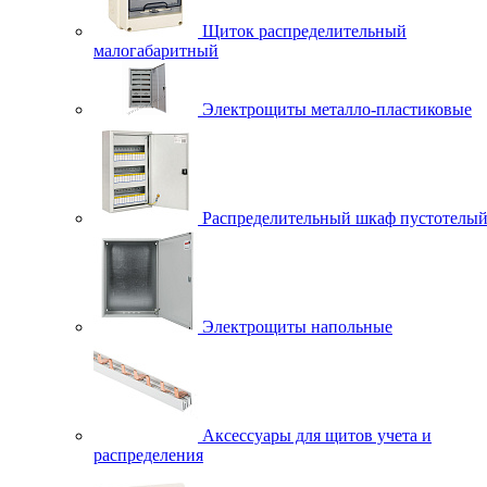
Щиток распределительный
малогабаритный
Электрощиты металло-пластиковые
Быстрый просмотр
ЭРА Автолампа Н11 12V 55W PGJ19-2 (лампа головного
света) (100/400/6000)
240 руб.
Распределительный шкаф пустотелы
Купить в 1 клик
Сравнение
В избранное
Недоступно
Наличие в магазинах
Электрощиты напольные
Название
График работы
Телефон
Наличие
Склад
Понедельник-пятница с
+7 (495)
В
производителя
9 до 19, суббота с 10 до
108-73-
наличии
Аксессуары для щитов учета и
(Срок поставки,
15, выходной -
56
100
распределения
3-4 дня)
воскресение
загрузка карты...