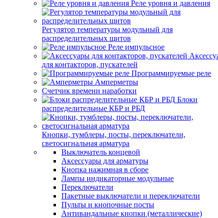
Популярные товары
Реле уровня и давления
Распродажи и скидки
Рекомендуемые товары
Уцененные товары
Регулятор температуры модульный для
распределительных щитов
Помощь и сервисы
Реле импульсное
Аксессу
Контакты
для контакторов, пускателей
Доставка | Оплата
Программируемые реле
Услуги
Амперметры
О компании
Счетчик времени наработки
Блоки
+7 (495) 108-73-
распределительные КБР и РБД
56
Email:
info@el-
power.ru
Кнопки, тумблеры, посты, переключатели,
Экспресс доставка электротоваров по
светосигнальная арматура
Москве и Московской области
График
Выключатель концевой
работы
Аксессуары для арматуры
Наши адреса электро магазинов:
Пн-Пт: с
Кнопка нажимная в сборе
9:00 до
Лампы индикаторные модульные
г. Домодедово, ул. Каширское шоссе,
19:00
Переключатели
дом 7, БЦ "Орёл"
Сб: с 10:00
Пакетные выключатели и переключатели
Посмотреть на карте
до 15:00
Пульты и кнопочные посты
Вс:
Антивандальные кнопки (металлические)