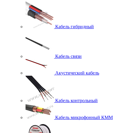
Доставка по всей России
Кабель гибридный
Работаем с НДС
Описание товара
Кабель связи
Автомобильная галогенная лампа. Назначение - головной свет
(ближний/дальний), противотуманные огни
Акустический кабель
Характеристики
Прочие
Кабель контрольный
Артикул
Б0037576
Бренд
ЭРА
Другие товары
Кабель микрофонный КММ
Производитель
ЭРА
Страна происхождения
Китай