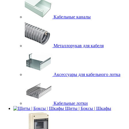
Быстрый просмотр
Кабельные каналы
ЭРА Автолампа H4 12V 55W +110% P43t (лампа головного
света) (100/400/4000)
240 руб.
Купить в 1 клик
Сравнение
Металлорукав для кабеля
В избранное
Недоступно
Аксессуары для кабельного лотка
Быстрый просмотр
ЭРА Автолампа C10W 12V SV8.5 (лампа для освещения
салона, номерного знака) (10/5000/60000)
15 руб.
Кабельные лотки
Щиты | Боксы | Шкафы
Купить в 1 клик
Сравнение
В избранное
Недоступно