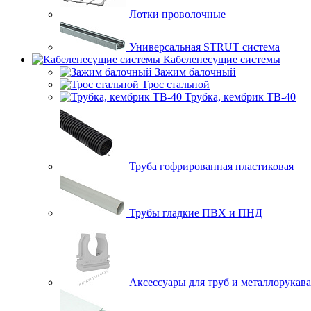
головного света, противотуманные огни) (10/100/210
275 руб.
Лотки проволочные
Универсальная STRUT система
Купить в 1 клик
Сравнение
Кабеленесущие системы
В избранное
Недоступно
Зажим балочный
Трос стальной
Трубка, кембрик ТВ-40
Быстрый просмотр
Труба гофрированная пластиковая
ЭРА Автолампа W5W 12V W2,1x9.5d (лампа габаритных
огней, повт. поворота, подсветка номерного знака)
10 руб.
Трубы гладкие ПВХ и ПНД
Купить в 1 клик
Сравнение
В избранное
Недоступно
Аксессуары для труб и металлорукава