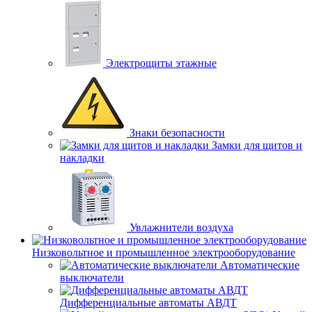
30 руб.
Купить в 1 клик
В наличии
Электрощиты этажные
Поделиться
Знаки безопасности
Замки для щитов и
накладки
Ошибка
Закрыть окно
ЭРА Автолампа Н3 12V 55W PK22s BL (лампа головного
света, противотуманные огни) (10/100/2700)
Увлажнители воздуха
Низковольтное и промышленное электрооборудование
Быстрый просмотр
Автоматические
ЭРА Автолампа Н3 12V 55W PK22s BL (лампа
выключатели
головного света, противотуманные огни) (10/100/2700)
Дифференциальные автоматы АВДТ
30 руб.