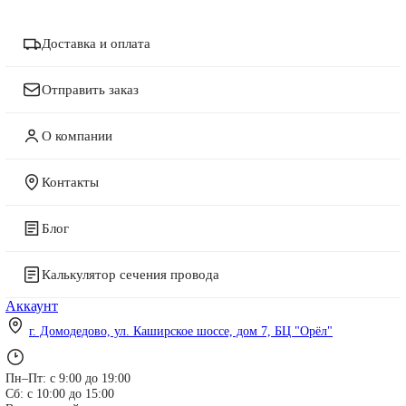
Доставка и оплата
Отправить заказ
О компании
Артикул:
Б0037576
Контакты
Описание товара:
Блог
ЭРА Автолампа Н3 12V 55W PK22s BL (лампа головного
света, противотуманные огни) (10/100/2700)
Характеристики:
Калькулятор сечения провода
Все характеристики
Артикул
Аккаунт
Б0037576
Бренд
г. Домодедово, ул. Каширское шоссе, дом 7, БЦ "Орёл"
ЭРА
Производитель
ЭРА
Пн–Пт: с 9:00 до 19:00
Страна происхождения
Сб: с 10:00 до 15:00