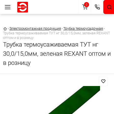
0
Главная страница
•
Электромонтажная продукция
•
Трубка термоусадочная
•
Трубка термоусаживаемая ТУТ нг 30,0/15,0мм, зеленая REXANT
оптом и в розницу
Трубка термоусаживаемая ТУТ нг
30,0/15,0мм, зеленая REXANT оптом и
в розницу