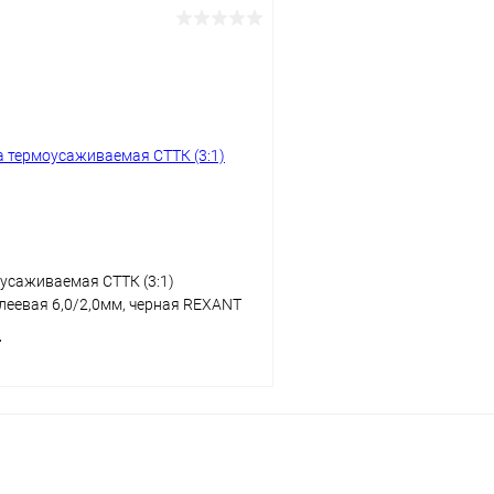
В корзину
В корз
 клик
Сравнение
Купить в 1 клик
ое
В наличии
В избранное
усаживаемая СТТК (3:1)
леевая 6,0/2,0мм, черная REXANT
т
В корзину