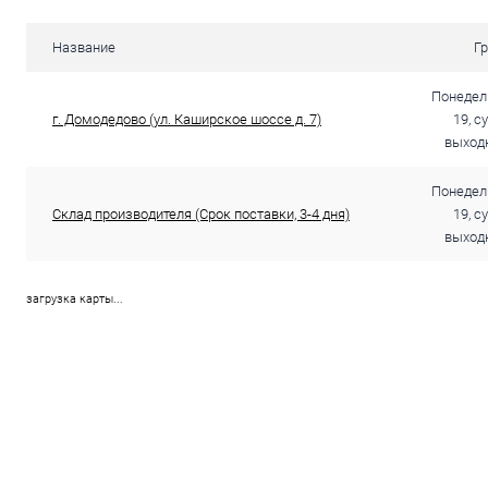
Купить в 1 клик
Сравнение
Купить в 1
Название
Г
В избранное
В наличии
В избранн
Понедель
г. Домодедово (ул. Каширское шоссе д. 7)
19, с
выходн
Понедель
Склад производителя (Срок поставки, 3-4 дня)
19, с
выходн
загрузка карты...