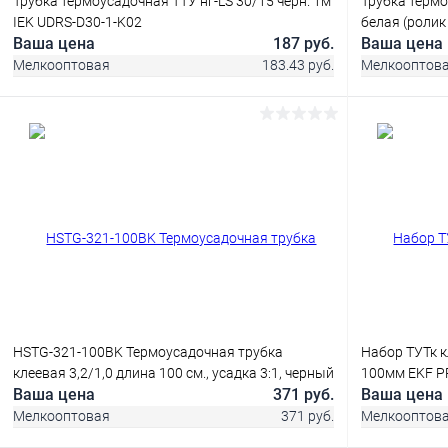
Трубка термоусадочная ТТУ нг-LS 30/15 черн. 1м
Трубка термо
IEK UDRS-D30-1-K02
белая (ролик
Ваша цена
187 руб.
Ваша цена
Мелкооптовая
183.43 руб.
Мелкооптов
В корзину
Купить в 1 клик
Сравнение
Купить в 1
В избранное
В наличии
В избранн
HSTG-321-100BK Термоусадочная трубка
Набор ТУТк к
клеевая 3,2/1,0 длина 100 см., усадка 3:1, черный
100мм EKF PR
Ваша цена
371 руб.
Ваша цена
Мелкооптовая
371 руб.
Мелкооптов