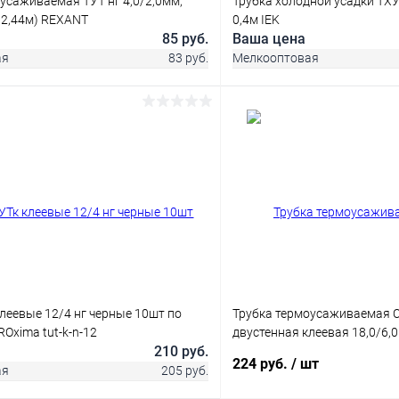
усаживаемая ТУТ нг 4,0/2,0мм,
Трубка холодной усадки ТХ
 2,44м) REXANT
0,4м IEK
85 руб.
Ваша цена
ая
83 руб.
Мелкооптовая
В корзину
В корз
 клик
Сравнение
Купить в 1 клик
ое
В наличии
В избранное
леевые 12/4 нг черные 10шт по
Трубка термоусаживаемая С
Oxima tut-k-n-12
двустенная клеевая 18,0/6,
210 руб.
224 руб.
/ шт
ая
205 руб.