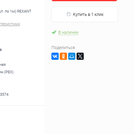
шт. по 1м) REXANT
Купить в 1 клик
ктеристики
В наличии
Поделиться
в
ная
н (PEX)
3574