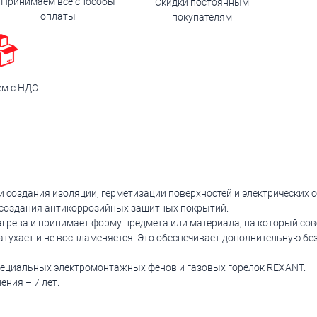
Принимаем все способы
Скидки постоянным
оплаты
покупателям
ем с НДС
 создания изоляции, герметизации поверхностей и электрических 
я создания антикоррозийных защитных покрытий.
грева и принимает форму предмета или материала, на который сов
затухает и не воспламеняется. Это обеспечивает дополнительную бе
пециальных электромонтажных фенов и газовых горелок REXANT.
ения – 7 лет.