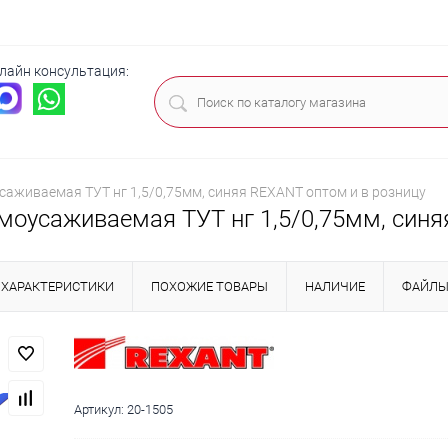
лайн консультация:
ца
саживаемая ТУТ нг 1,5/0,75мм, синяя REXANT оптом и в розницу
рмоусаживаемая ТУТ нг 1,5/0,75мм, синя
ХАРАКТЕРИСТИКИ
ПОХОЖИЕ ТОВАРЫ
НАЛИЧИЕ
ФАЙЛ
Артикул:
20-1505