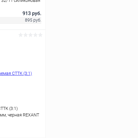
У 32/11 силиконовая
913 руб.
895 руб.
ину
Сравнение
В наличии
ТТК (3:1)
0мм, черная REXANT