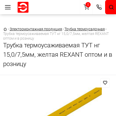
0
Главная страница
•
Электромонтажная продукция
•
Трубка термоусадочная
•
Трубка термоусаживаемая ТУТ нг 15,0/7,5мм, желтая REXANT
оптом и в розницу
Трубка термоусаживаемая ТУТ нг
15,0/7,5мм, желтая REXANT оптом и в
розницу