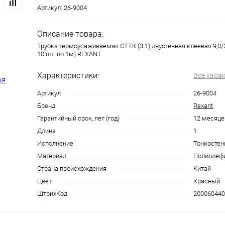
Артикул:
26-9004
Описание товара:
Трубка термоусаживаемая СТТК (3:1) двустенная клеевая 9,0/3
10 шт. по 1м) REXANT
Характеристики:
Все хара
Артикул
26-9004
Бренд
Rexant
Гарантийный срок, лет (год)
12 месяце
Длина
1
Исполнение
Тонкостен
Материал
Полиолефи
Страна происхождения
Китай
Цвет
Красный
ШтрихКод
200060440