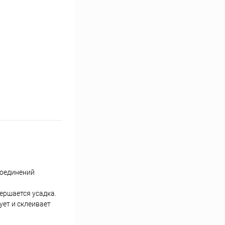
соединений
ершается усадка.
ует и склеивает