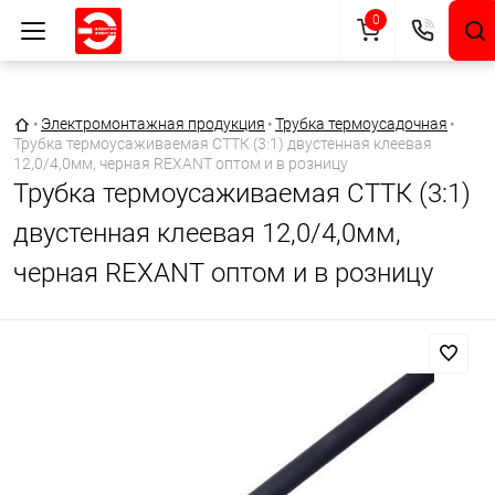
0
Главная страница
•
Электромонтажная продукция
•
Трубка термоусадочная
•
Трубка термоусаживаемая СТТК (3:1) двустенная клеевая
12,0/4,0мм, черная REXANT оптом и в розницу
Трубка термоусаживаемая СТТК (3:1)
двустенная клеевая 12,0/4,0мм,
черная REXANT оптом и в розницу