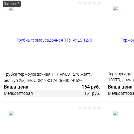
Купить в 1 клик
Сравнение
Купить в 1
Заказной
В избранное
В наличии
В избранн
Термоусадоч
Трубка термоусадочная ТТУ нг-LS 12/6 желт./
100TR, длина 
зел. (уп.2м) IEK UDR12-012-006-002-K52-T
прозрачный
Ваша цена
164 руб.
Ваша цена
Мелкооптовая
161 руб.
Мелкооптов
В корзину
Купить в 1 клик
Сравнение
Купить в 1