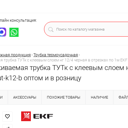
лайн консультация:
ца
жная продукция
•
Трубка термоусадочная
•
трубка ТУТк с клеевым слоем нг 12/4 черная в отрезках по 1м EKF 
иваемая трубка ТУТк с клеевым слоем нг
t-k12-b оптом и в розницу
КИ
АКСЕССУАРЫ
ПОХОЖИЕ ТОВАРЫ
НАЛИЧИЕ
ФАЙ