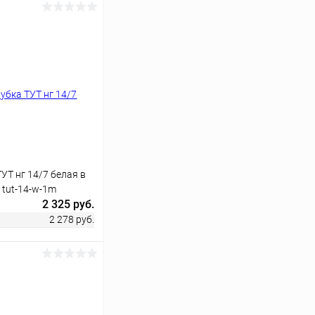
Т нг 14/7 белая в
 tut-14-w-1m
2 325 руб.
2 278 руб.
ину