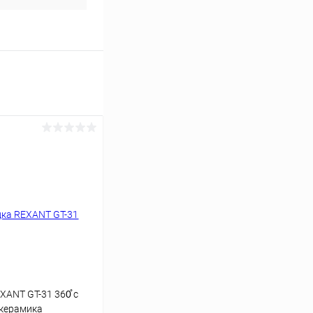
XANT GT-31 360̊ с
 керамика