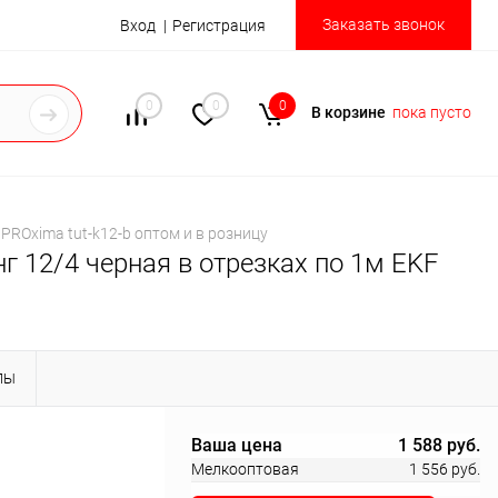
Заказать звонок
Вход
Регистрация
0
0
0
В корзине
пока пусто
PROxima tut-k12-b оптом и в розницу
 12/4 черная в отрезках по 1м EKF
ЛЫ
Ваша цена
1 588 руб.
Мелкооптовая
1 556 руб.