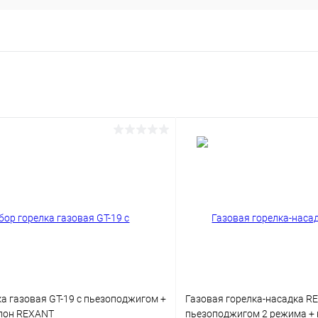
а газовая GT-19 с пьезоподжигом +
Газовая горелка-насадка RE
лон REXANT
пьезоподжигом 2 режима +