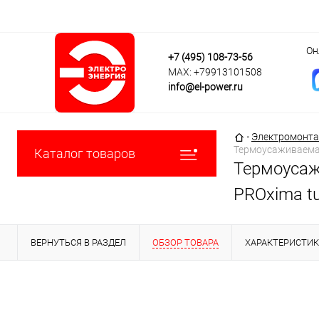
Он
+7 (495) 108-73-56
MAX: +79913101508
info@el-power.ru
Главная страни
•
Электромонта
Термоусаживаемая 
Каталог товаров
Термоусаж
PROxima tu
ВЕРНУТЬСЯ В РАЗДЕЛ
ОБЗОР ТОВАРА
ХАРАКТЕРИСТИ