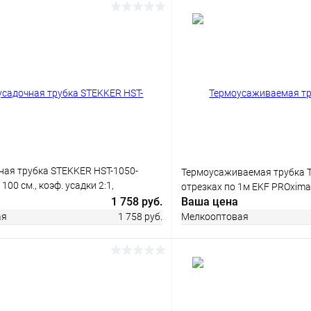
 клик
Сравнение
ое
В наличии
ная трубка STEKKER HST-1050-
Термоусаживаемая трубка ТУ
100 см., коэф. усадки 2:1,
отрезках по 1м EKF PROxima
1 758 руб.
Ваша цена
ая
1 758 руб.
Мелкооптовая
В корзину
В корз
 клик
Сравнение