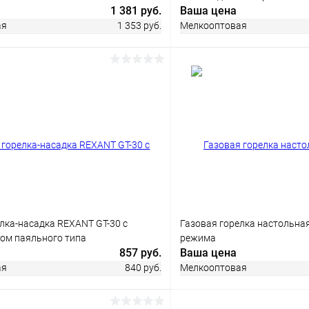
1 381 руб.
Ваша цена
ая
1 353 руб.
Мелкооптовая
В корзину
В корз
 клик
Сравнение
Купить в 1 клик
ое
В наличии
В избранное
лка-насадка REXANT GT-30 с
Газовая горелка настольна
ом паяльного типа
режима
857 руб.
Ваша цена
ая
840 руб.
Мелкооптовая