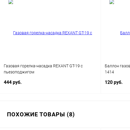
В корзину
Купить в 1 клик
Сравнение
Купить в 1
В избранное
В наличии
В избранн
Газовая горелка-насадка REXANT GT-19 с
Баллон газов
пьезоподжигом
1414
444 руб.
120 руб.
ПОХОЖИЕ ТОВАРЫ (8)
В корзину