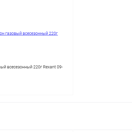
В корзину
В корз
 клик
Сравнение
Купить в 1 клик
ое
В наличии
В избранное
ый всесезонный 220г Rexant 09-
В корзину