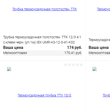
В избранное
В наличии
В избранн
Трубка термоусадочная толстостен. ТТК 12/3 4:1
Термоусадочн
с клеем черн. (уп.1м) IEK UMR-A3-12-3-41-K02
Ваша цена
174 руб.
Ваша цена
Мелкооптовая
170.41 руб.
Мелкооптов
В корзину
Купить в 1 клик
Сравнение
Купить в 1
В избранное
В наличии
В избранн