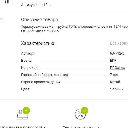
Артикул:
tut-k12-b
Описание товара:
Термоусаживаемая трубка ТУТк с клеевым слоем нг 12/4 черн
EKF PROxima tut-k12-b
Характеристики:
Все хара
Артикул
tut-k12-b
Бренд
EKF
Коллекция
PROxima
Гарантийный срок, лет (год)
7 лет
Страна происхождения
Китай
Цвет
Черный
Принимаем все способы
Скидки постоянным