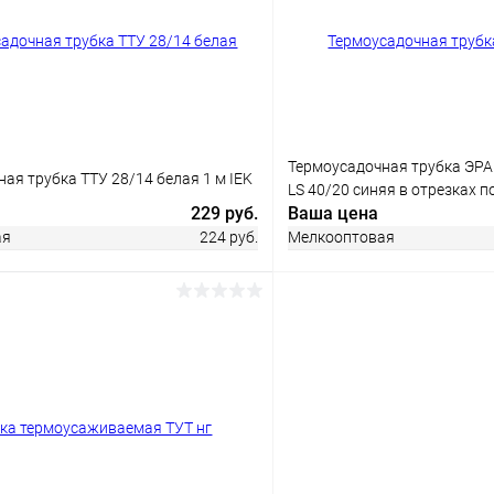
ое
В наличии
Купить в 1 клик
В избранное
Термоусадочная трубка ЭРА 
ая трубка ТТУ 28/14 белая 1 м IEK
LS 40/20 синяя в отрезках п
229 руб.
Ваша цена
ая
224 руб.
Мелкооптовая
В корз
В корзину
Купить в 1 клик
 клик
Сравнение
В избранное
ое
В наличии