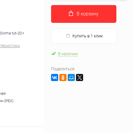
В корзину
xima tut-20-r
Купить в 1 клик
ктеристики
В наличии
Поделиться
ная
н (PEX)