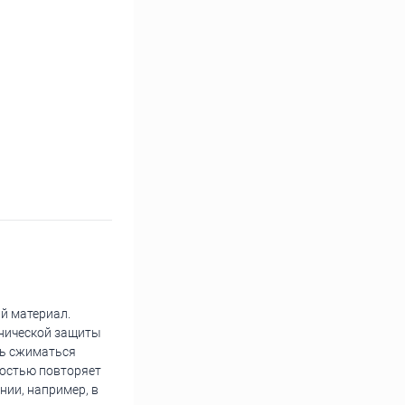
й материал.
анической защиты
ть сжиматься
ностью повторяет
нии, например, в