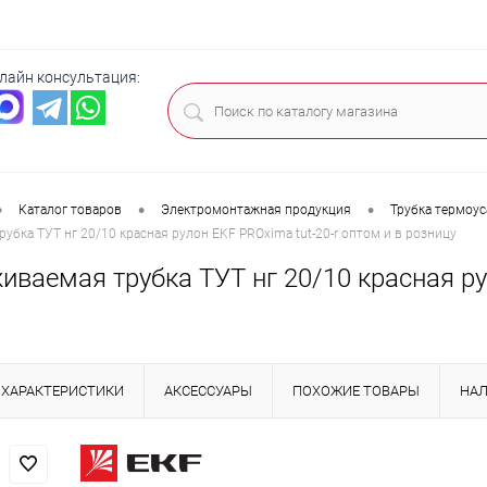
лайн консультация:
•
•
•
Каталог товаров
Электромонтажная продукция
Трубка термоу
убка ТУТ нг 20/10 красная рулон EKF PROxima tut-20-r оптом и в розницу
ваемая трубка ТУТ нг 20/10 красная рул
ХАРАКТЕРИСТИКИ
АКСЕССУАРЫ
ПОХОЖИЕ ТОВАРЫ
НА