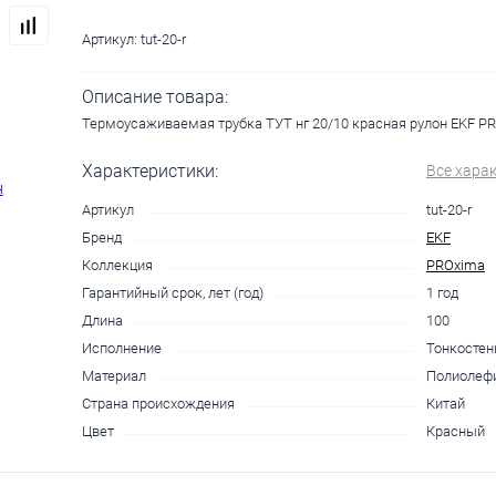
Артикул:
tut-20-r
Описание товара:
Термоусаживаемая трубка ТУТ нг 20/10 красная рулон EKF PRO
Характеристики:
Все хара
Артикул
tut-20-r
Бренд
EKF
Коллекция
PROxima
Гарантийный срок, лет (год)
1 год
Длина
100
Исполнение
Тонкостен
Материал
Полиолефи
Страна происхождения
Китай
Цвет
Красный