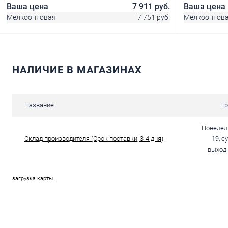
Ваша цена
7 911 руб.
Ваша цена
Мелкооптовая
7 751 руб.
Мелкооптов
НАЛИЧИЕ В МАГАЗИНАХ
В корзину
Купить в 1 клик
Сравнение
Купить в 1
Название
Г
В избранное
В наличии
В избранное
Понедель
Склад производителя (Срок поставки, 3-4 дня)
19, с
выходн
загрузка карты...