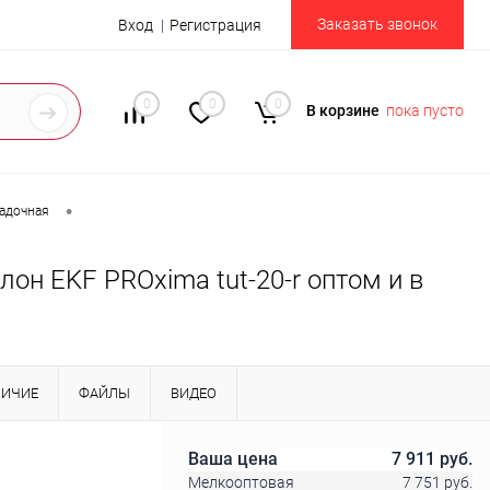
Заказать звонок
Вход
Регистрация
0
0
0
В корзине
пока пусто
•
садочная
он EKF PROxima tut-20-r оптом и в
ЛИЧИЕ
ФАЙЛЫ
ВИДЕО
Ваша цена
7 911 руб.
Мелкооптовая
7 751 руб.