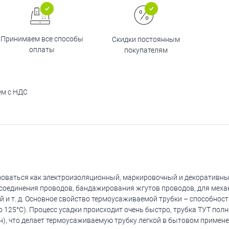
Принимаем все способы
Скидки постоянным
оплаты
покупателям
ем с НДС
оваться как электроизоляционный, маркировочный и декоративны
 соединения проводов, бандажирования жгутов проводов, для мех
ий и т. д. Основное свойство термоусаживаемой трубки – способнос
о 125°С). Процесс усадки происходит очень быстро, трубка ТУТ пол
), что делает термоусаживаемую трубку легкой в бытовом примене