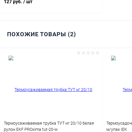
127 руб.
/ шт
ПОХОЖИЕ ТОВАРЫ (2)
В корзину
Купить в 1 клик
Сравнение
В избранное
В наличии
Термоусаживаемая трубка ТУТ нг 20/10 белая
Термоусадочн
рулон EKF PROxima tut-20-w
м/упак IEK