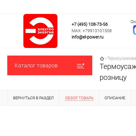
Он
+7 (495) 108-73-56
MAX: +79913101508
info@el-power.ru
Главная страни
•
Термоусаживае
Каталог товаров
Термоусажи
розницу
ВЕРНУТЬСЯ В РАЗДЕЛ
ОБЗОР ТОВАРА
ОПИСАНИЕ