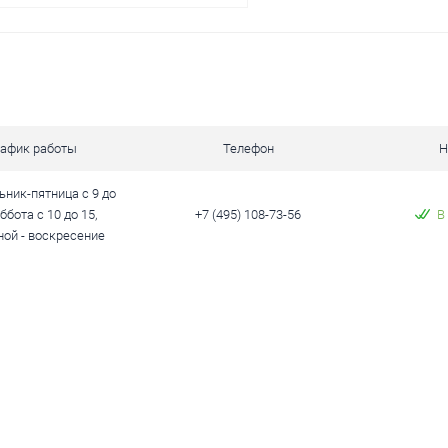
Заказать
 клик
Сравнение
рафик работы
Телефон
Н
ое
Недоступно
ник-пятница с 9 до
уббота с 10 до 15,
+7 (495) 108-73-56
В
ой - воскресение