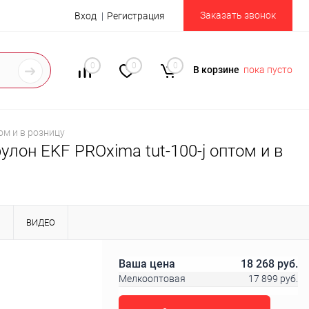
Заказать звонок
Вход
Регистрация
0
0
0
В корзине
пока пусто
ом и в розницу
лон EKF PROxima tut-100-j оптом и в
Ы
ВИДЕО
Ваша цена
18 268 руб.
Мелкооптовая
17 899 руб.