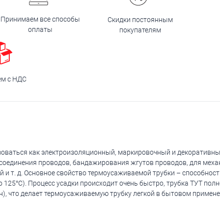
Принимаем все способы
Скидки постоянным
оплаты
покупателям
ем с НДС
оваться как электроизоляционный, маркировочный и декоративны
 соединения проводов, бандажирования жгутов проводов, для мех
ий и т. д. Основное свойство термоусаживаемой трубки – способнос
о 125°С). Процесс усадки происходит очень быстро, трубка ТУТ пол
), что делает термоусаживаемую трубку легкой в бытовом примене