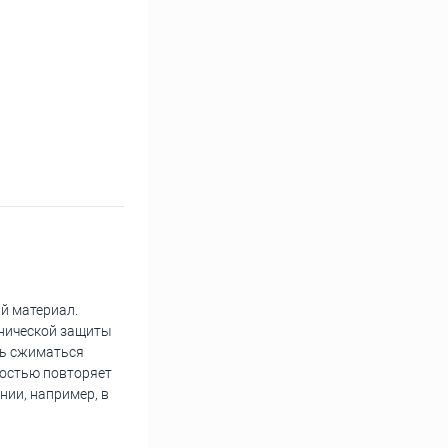
й материал.
анической защиты
ть сжиматься
ностью повторяет
нии, например, в