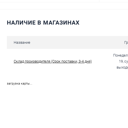
НАЛИЧИЕ В МАГАЗИНАХ
В корзину
Купить в 1 клик
Сравнение
Купить в 1
Название
Г
В избранное
В наличии
В избранн
Понедель
Склад производителя (Срок поставки, 3-4 дня)
19, с
выходн
загрузка карты...