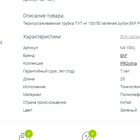
Описание товара:
Термоусаживаемая трубка ТУТ нг 100/50 зелёная рулон EKF PR
Характеристики:
Все хара
Артикул
tut-100-j
Бренд
EKF
Коллекция
PROxima
Гарантийный срок, лет (год)
7 лет
Длина
25
Исполнение
Тонкостен
Материал
Полиолефи
Страна происхождения
Китай
Цвет
Зеленый