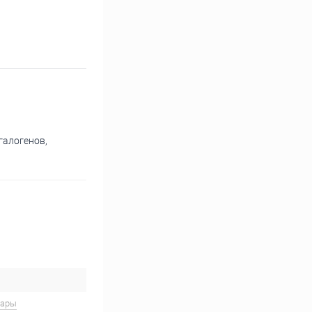
галогенов,
вары