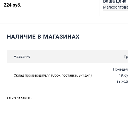
Ваша цена
224 руб.
Мелкооптов
НАЛИЧИЕ В МАГАЗИНАХ
В корзину
Купить в 1
Купить в 1 клик
Сравнение
Название
Г
В избранное
В избранное
В наличии
Понедель
Склад производителя (Срок поставки, 3-4 дня)
19, с
выходн
загрузка карты...