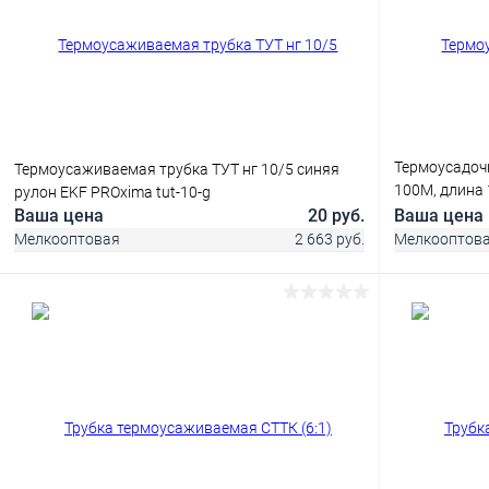
Термоусадоч
Термоусаживаемая трубка ТУТ нг 10/5 синяя
100M, длина 1
рулон EKF PROxima tut-10-g
мультиколор
Ваша цена
20 руб.
Ваша цена
Мелкооптовая
2 663 руб.
Мелкооптов
В корзину
Купить в 1
Купить в 1 клик
Сравнение
В избранное
В избранное
В наличии