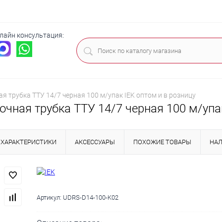
лайн консультация:
ца
я трубка ТТУ 14/7 черная 100 м/упак IEK оптом и в розницу
чная трубка ТТУ 14/7 черная 100 м/упак
ХАРАКТЕРИСТИКИ
АКСЕССУАРЫ
ПОХОЖИЕ ТОВАРЫ
НА
Артикул:
UDRS-D14-100-K02