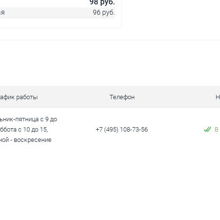
98 руб.
ая
96 руб.
В корзину
 клик
Сравнение
рафик работы
Телефон
Н
В наличии
ник-пятница с 9 до
уббота с 10 до 15,
+7 (495) 108-73-56
В
ой - воскресение