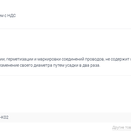
ем с НДС
ии, герметизации и маркировки соединений проводов, не содержит 
зменение своего диаметра путем усадки в два раза.
-K02
Другие то