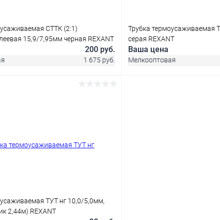
усаживаемая СТТК (2:1)
Трубка термоусаживаемая ТУ
леевая 15,9/7,95мм черная REXANT
серая REXANT
200 руб.
Ваша цена
ая
1 675 руб.
Мелкооптовая
В корзину
В корз
 клик
Сравнение
Купить в 1 клик
В наличии
В избранное
усаживаемая ТУТ нг 10,0/5,0мм,
ик 2,44м) REXANT