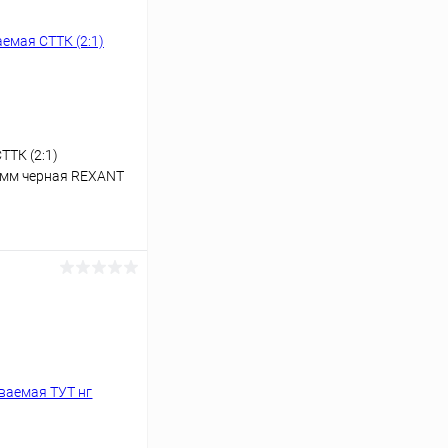
ТТК (2:1)
75мм черная REXANT
ину
Сравнение
В наличии