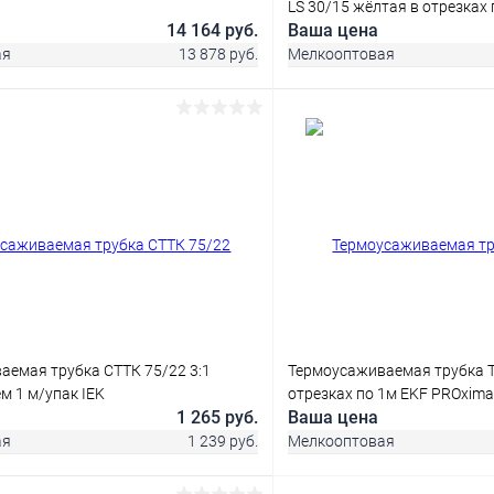
LS 30/15 жёлтая в отрезках 
14 164 руб.
Ваша цена
ая
13 878 руб.
Мелкооптовая
В корзину
В корз
 клик
Сравнение
Купить в 1 клик
ое
В наличии
В избранное
аемая трубка СТТК 75/22 3:1
Термоусаживаемая трубка ТУ
ем 1 м/упак IEK
отрезках по 1м EKF PROxima
1 265 руб.
Ваша цена
ая
1 239 руб.
Мелкооптовая