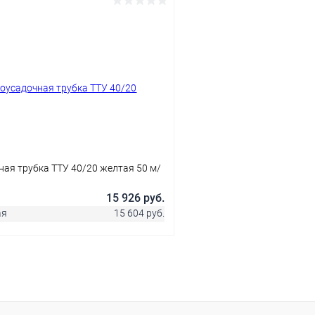
В корзину
В корз
 клик
Сравнение
Купить в 1 клик
ое
В наличии
В избранное
ая трубка ТТУ 40/20 желтая 50 м/
15 926 руб.
ая
15 604 руб.
В корзину