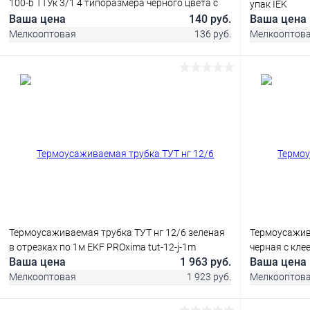
100-b ТТУк 3/1 4 типоразмера черного цвета с
упак IEK
клеевым слоем по 2 шт L=100 мм
Ваша цена
140 руб.
Ваша цена
Мелкооптовая
136 руб.
Мелкооптов
В корзину
Купить в 1 клик
Сравнение
Купить в 1
В избранное
В наличии
В избранн
Термоусаживаемая трубка ТУТ нг 12/6 зеленая
Термоусажив
в отрезках по 1м EKF PROxima tut-12-j-1m
черная с кле
Ваша цена
1 963 руб.
Ваша цена
Мелкооптовая
1 923 руб.
Мелкооптов