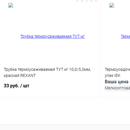
В корзину
Купить в 1 клик
Сравнение
Купить в 1
В избранное
В наличии
В избранн
Трубка термоусаживаемая ТУТ нг 10,0/5,0мм,
Термоусадочн
красная REXANT
упак IEK
Ваша цена
33 руб.
/ шт
Мелкооптов
В корзину