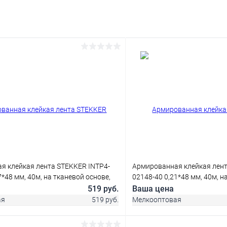
я клейкая лента STEKKER INTP4-
Армированная клейкая лент
7*48 мм, 40м, на тканевой основе,
02148-40 0,21*48 мм, 40м, н
черный
519 руб.
Ваша цена
ая
519 руб.
Мелкооптовая