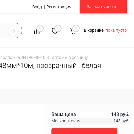
Заказать звонок
Вход
Регистрация
0
0
0
В корзине
пока пусто
подложка ,INTP6-48-10 ST оптом и в розницу
48мм*10м, прозрачный , белая
Ваша цена
143 руб.
Мелкооптовая
143 руб.