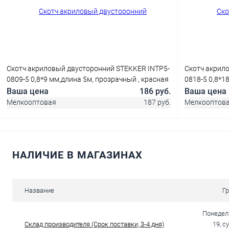
Купить в 1 клик
Сравнение
Купить в 1
В избранное
В наличии
В избранн
Скотч акриловый двусторонний STEKKER INTP5-
Скотч акрил
0809-5 0,8*9 мм,длина 5м, прозрачный , красная
0818-5 0,8*1
подложка
красная под
Ваша цена
186 руб.
Ваша цена
Мелкооптовая
187 руб.
Мелкооптов
НАЛИЧИЕ В МАГАЗИНАХ
В корзину
Купить в 1 клик
Сравнение
Купить в 1
Название
Г
В избранное
В наличии
В избранн
Понедель
Склад производителя (Срок поставки, 3-4 дня)
19, с