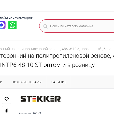
лайн консультация:
ца
онний на полипропиленовой основе, 48мм*10м, прозрачный , белая 
сторонний на полипропиленовой основе, 
INTP6-48-10 ST оптом и в розницу
КИ
ПОХОЖИЕ ТОВАРЫ
НАЛИЧИЕ
Артикул:
39147