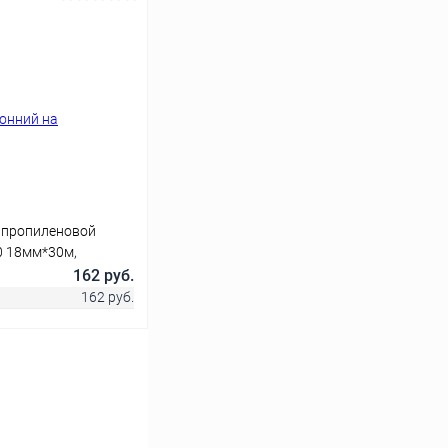
ину
Сравнение
В наличии
ипропиленовой
0 18мм*30м,
ка
162 руб.
162 руб.
ину