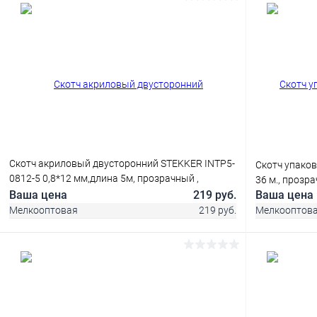
В корзину
Купить в 1
Купить в 1 клик
Сравнение
В избранн
В избранное
В наличии
Скотч акриловый двусторонний STEKKER INTP5-
Скотч упаков
0812-5 0,8*12 мм,длина 5м, прозрачный ,
36 м., прозр
красная подложка
Ваша цена
219 руб.
Ваша цена
Мелкооптовая
219 руб.
Мелкооптов
В корзину