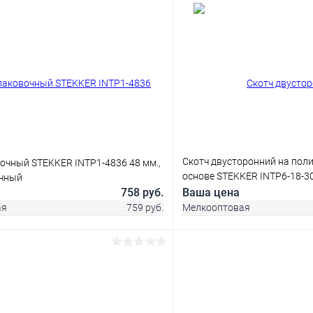
В корзину
В корз
 клик
Сравнение
Купить в 1 клик
ое
В наличии
В избранное
Скотч двусторонний на пол
очный STEKKER INTP1-4836 48 мм.,
основе STEKKER INTP6-18-3
ачный
прозрачный , белая подлож
758 руб.
Ваша цена
ая
759 руб.
Мелкооптовая
В корзину
В корз