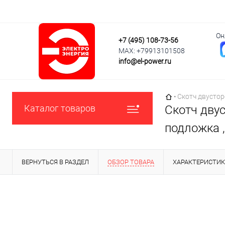
Он
+7 (495) 108-73-56
MAX: +79913101508
info@el-power.ru
Главная страни
•
Скотч двустор
Каталог товаров
Скотч дву
подложка ,
ВЕРНУТЬСЯ В РАЗДЕЛ
ОБЗОР ТОВАРА
ХАРАКТЕРИСТИ