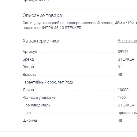
Описание товара:
Скотч двусторонний на полипропиленовой основе, 48мм*10м, 
подложка ,INTP6-48-10 STEKKER
Характеристики:
Все хара
Артикул
39147
Бренд
STEKKER
Вес, кг
0.1
Высота
48
Гарантийный срок, лет (год)
1
Длина
10000
Кол-во в упаковке
1/60
Производитель
STEKKER
Цвет
прозрачн
Ширина
48