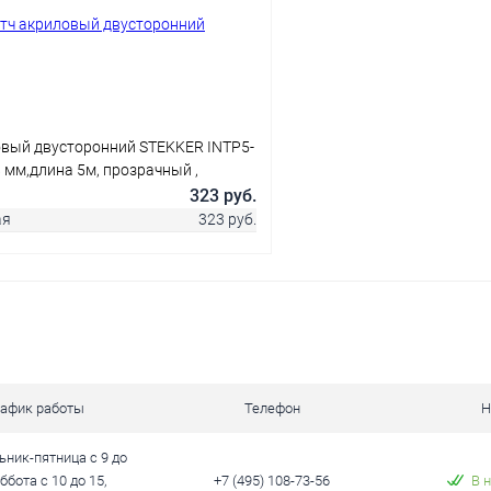
 клик
Сравнение
Купить в 1 клик
ое
В наличии
В избранное
овый двусторонний STEKKER INTP5-
8 мм,длина 5м, прозрачный ,
ложка
323 руб.
ая
323 руб.
В корзину
 клик
Сравнение
рафик работы
Телефон
Н
ое
В наличии
ник-пятница с 9 до
уббота с 10 до 15,
+7 (495) 108-73-56
В 