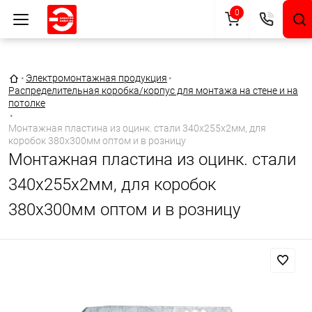
0
Главная страница
•
Электромонтажная продукция
•
Распределительная коробка/корпус для монтажа на стене и на
потолке
•
Монтажная пластина из оцинк. стали 340х255х2мм, для
коробок 380х300мм оптом и в розницу
Монтажная пластина из оцинк. стали
340х255х2мм, для коробок
380х300мм оптом и в розницу