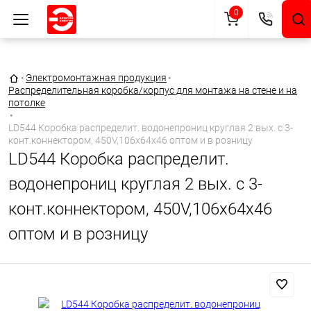
0
Главная страница
•
Электромонтажная продукция
•
Распределительная коробка/корпус для монтажа на стене и на
потолке
•
LD544 Коробка распределит. водонепрониц круглая 2 вых. с 3-
конт.коннектором, 450V,106х64х46 оптом и в розницу
LD544 Коробка распределит.
водонепрониц круглая 2 вых. с 3-
конт.коннектором, 450V,106х64х46
оптом и в розницу