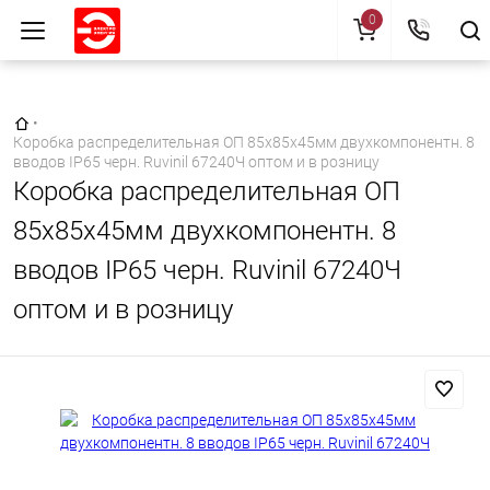
0
Главная страница
•
Коробка распределительная ОП 85х85х45мм двухкомпонентн. 8
вводов IP65 черн. Ruvinil 67240Ч оптом и в розницу
Коробка распределительная ОП
85х85х45мм двухкомпонентн. 8
вводов IP65 черн. Ruvinil 67240Ч
оптом и в розницу