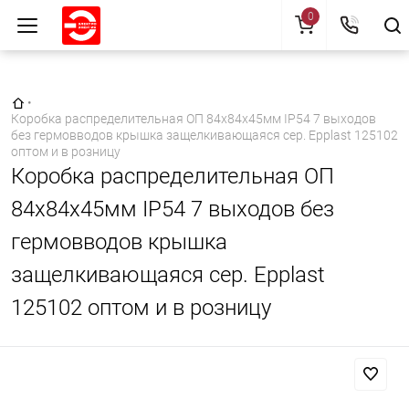
0
Главная страница
•
Коробка распределительная ОП 84х84х45мм IP54 7 выходов
без гермовводов крышка защелкивающаяся сер. Epplast 125102
оптом и в розницу
Коробка распределительная ОП
84х84х45мм IP54 7 выходов без
гермовводов крышка
защелкивающаяся сер. Epplast
125102 оптом и в розницу