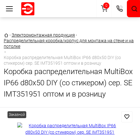
0
Главная страница
•
Электромонтажная продукция
•
Распределительная коробка/корпус для монтажа на стене и на
потолке
•
Коробка распределительная MultiBox IP66 d80х50 DIY (со
стикером) сер. SE IMT351951 оптом и в розницу
Коробка распределительная MultiBox
IP66 d80х50 DIY (со стикером) сер. SE
IMT351951 оптом и в розницу
Заказной